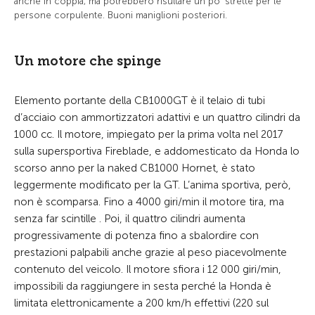
anche in coppia, ma potrebbero risultare un po' strette per le
persone corpulente. Buoni maniglioni posteriori.
Un motore che spinge
Elemento portante della CB1000GT è il telaio di tubi
d’acciaio con ammortizzatori adattivi e un quattro cilindri da
1000 cc. Il motore, impiegato per la prima volta nel 2017
sulla supersportiva Fireblade, e addomesticato da Honda lo
scorso anno per la naked CB1000 Hornet, è stato
leggermente modificato per la GT. L’anima sportiva, però,
non è scomparsa. Fino a 4000 giri/min il motore tira, ma
senza far scintille . Poi, il quattro cilindri aumenta
progressivamente di potenza fino a sbalordire con
prestazioni palpabili anche grazie al peso piacevolmente
contenuto del veicolo. Il motore sfiora i 12 000 giri/min,
impossibili da raggiungere in sesta perché la Honda è
limitata elettronicamente a 200 km/h effettivi (220 sul