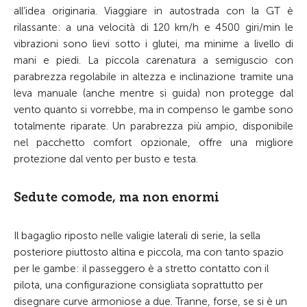
all’idea originaria. Viaggiare in autostrada con la GT è
rilassante: a una velocità di 120 km/h e 4500 giri/min le
vibrazioni sono lievi sotto i glutei, ma minime a livello di
mani e piedi. La piccola carenatura a semiguscio con
parabrezza regolabile in altezza e inclinazione tramite una
leva manuale (anche mentre si guida) non protegge dal
vento quanto si vorrebbe, ma in compenso le gambe sono
totalmente riparate. Un parabrezza più ampio, disponibile
nel pacchetto comfort opzionale, offre una migliore
protezione dal vento per busto e testa.
Sedute comode, ma non enormi
Il bagaglio riposto nelle valigie laterali di serie, la sella
posteriore piuttosto altina e piccola, ma con tanto spazio
per le gambe: il passeggero è a stretto contatto con il
pilota, una configurazione consigliata soprattutto per
disegnare curve armoniose a due. Tranne, forse, se si è un