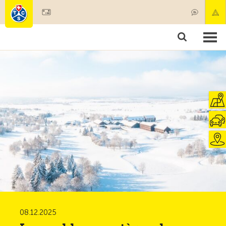
Devenir membre
Membres & prestations
Produits
Cours & contrôles véhicules
Camping & voyages
Tests, sécurité & santé
08.12.2025