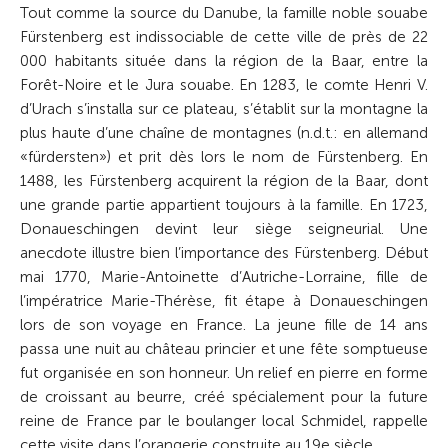
Tout comme la source du Danube, la famille noble souabe
Fürstenberg est indissociable de cette ville de près de 22
000 habitants située dans la région de la Baar, entre la
Forêt-Noire et le Jura souabe. En 1283, le comte Henri V.
d’Urach s’installa sur ce plateau, s’établit sur la montagne la
plus haute d’une chaîne de montagnes (n.d.t.: en allemand
«fürdersten») et prit dès lors le nom de Fürstenberg. En
1488, les Fürstenberg acquirent la région de la Baar, dont
une grande partie appartient toujours à la famille. En 1723,
Donaueschingen devint leur siège seigneurial. Une
anecdote illustre bien l’importance des Fürstenberg. Début
mai 1770, Marie-Antoinette d’Autriche-Lorraine, fille de
l’impératrice Marie-Thérèse, fit étape à Donaueschingen
lors de son voyage en France. La jeune fille de 14 ans
passa une nuit au château princier et une fête somptueuse
fut organisée en son honneur. Un relief en pierre en forme
de croissant au beurre, créé spécialement pour la future
reine de France par le boulanger local Schmidel, rappelle
cette visite dans l’orangerie construite au 19e siècle.