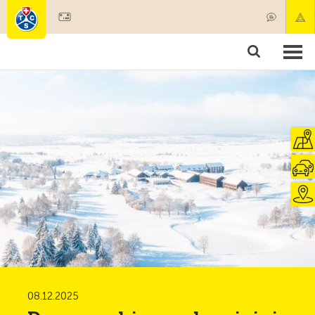
Diventare socio
Societariato & prestazioni
Prodotti
Corsi & controlli veicoli
Camping & viaggi
Test, sicurezza & salute
08.12.2025