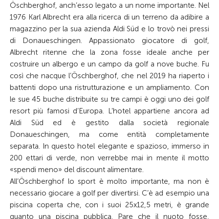
Öschberghof, anch’esso legato a un nome importante. Nel
1976 Karl Albrecht era alla ricerca di un terreno da adibire a
magazzino per la sua azienda Aldi Süd e lo trovò nei pressi
di Donaueschingen. Appassionato giocatore di golf,
Albrecht ritenne che la zona fosse ideale anche per
costruire un albergo e un campo da golf a nove buche. Fu
così che nacque l’Öschberghof, che nel 2019 ha riaperto i
battenti dopo una ristrutturazione e un ampliamento. Con
le sue 45 buche distribuite su tre campi è oggi uno dei golf
resort più famosi d’Europa. L’hotel appartiene ancora ad
Aldi Süd ed è gestito dalla società regionale
Donaueschingen, ma come entità completamente
separata. In questo hotel elegante e spazioso, immerso in
200 ettari di verde, non verrebbe mai in mente il motto
«spendi meno» del discount alimentare.
All’Öschberghof lo sport è molto importante, ma non è
necessario giocare a golf per divertirsi. C’è ad esempio una
piscina coperta che, con i suoi 25x12,5 metri, è grande
quanto una piscina pubblica. Pare che il nuoto fosse,