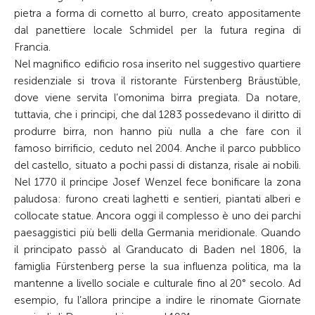
pietra a forma di cornetto al burro, creato appositamente
dal panettiere locale Schmidel per la futura regina di
Francia.
Nel magnifico edificio rosa inserito nel suggestivo quartiere
residenziale si trova il ristorante Fürstenberg Bräustüble,
dove viene servita l’omonima birra pregiata. Da notare,
tuttavia, che i principi, che dal 1283 possedevano il diritto di
produrre birra, non hanno più nulla a che fare con il
famoso birrificio, ceduto nel 2004. Anche il parco pubblico
del castello, situato a pochi passi di distanza, risale ai nobili.
Nel 1770 il principe Josef Wenzel fece bonificare la zona
paludosa: furono creati laghetti e sentieri, piantati alberi e
collocate statue. Ancora oggi il complesso è uno dei parchi
paesaggistici più belli della Germania meridionale. Quando
il principato passò al Granducato di Baden nel 1806, la
famiglia Fürstenberg perse la sua influenza politica, ma la
mantenne a livello sociale e culturale fino al 20° secolo. Ad
esempio, fu l’allora principe a indire le rinomate Giornate