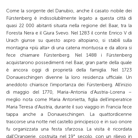
Come la sorgente del Danubio, anche il casato nobile dei
Fürstenberg è indissolubilmente legato a questa città di
quasi 22 000 abitanti situata nella regione del Baar, tra la
Foresta Nera e il Giura Svevo. Nel 1283 il conte Enrico V di
Urach giunse su questo aspro altopiano, si stabilì sulla
montagna «più alta» di una catena montuosa e da allora si
fece chiamare Fürstenberg. Nel 1488 i Fürstenberg
acquistarono possedimenti nel Baar, gran parte della quale
è ancora oggi di proprietà della famiglia. Nel 1723
Donaueschingen divenne la loro residenza ufficiale. Un
aneddoto chiarisce l’importanza dei Fürstenberg. All’inizio
di maggio del 1770, Maria-Antonia d’Austria-Lorena –
meglio nota come Maria Antonietta, figlia dell’imperatrice
Maria Teresa d’Austria, durante il suo viaggio in Francia fece
tappa anche a Donaueschingen. La quattordicenne
trascorse una notte nel castello principesco e in suo onore
fu organizzata una festa sfarzosa. La visita è ricordata
dall’Orangerie, costruita nel 19° secolo, con un rilievo in