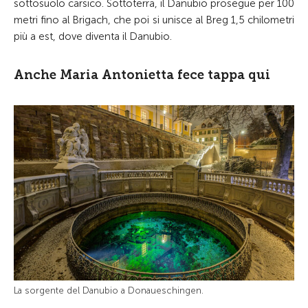
sottosuolo carsico. Sottoterra, il Danubio prosegue per 100
metri fino al Brigach, che poi si unisce al Breg 1,5 chilometri
più a est, dove diventa il Danubio.
Anche Maria Antonietta fece tappa qui
La sorgente del Danubio a Donaueschingen.