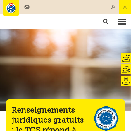
Devenir membre
Membres & prestations
Produits
Cours & contrôles véhicules
Camping & voyages
Tests, sécurité & santé
Renseignements
juridiques gratuits
: le TCS répond à