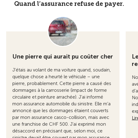
Quand l’assurance refuse de payer.
Une pierre qui aurait pu coûter cher
Le
r
J’étais au volant de ma voiture quand, soudain,
quelque chose a heurté le véhicule – une
No
pierre, probablement. Cette pierre a causé des
avé
dommages à la carrosserie (impact de forme
d’
circulaire et peinture arrachée). J’ai informé
No
mon assurance automobile du sinistre. Elle m’a
in
annoncé que les dommages étaient couverts
exp
par mon assurance casco-collision, mais avec
Lir
une franchise de CHF 500. J’ai exprimé mon
désaccord en précisant que, selon moi, ce
sinistre devait être couvert par mon assurance