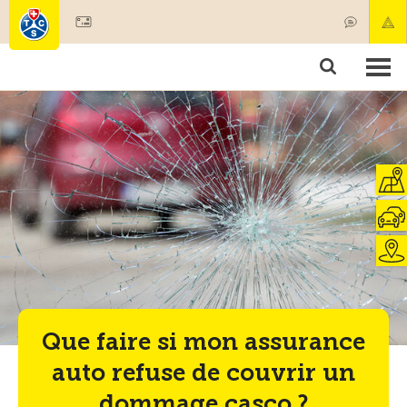
Devenir membre
Membres & prestations
Produits
Cours & contrôles véhicules
Camping & voyages
Tests, sécurité & santé
Que faire si mon assurance
auto refuse de couvrir un
dommage casco ?