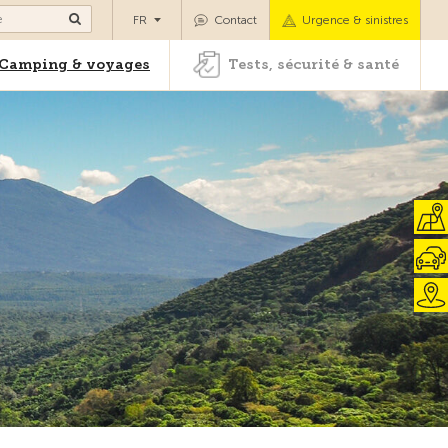
es
Camping & voyages
Tests, sécurité & santé
FR
Contact
Urgence & sinistres
Camping & voyages
Tests, sécurité & santé