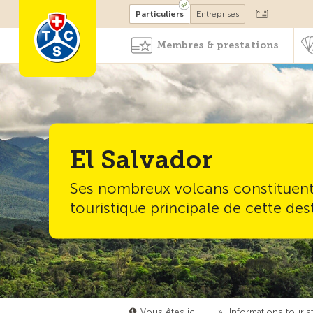
Devenir membre
Particuliers
Entreprises
Membres & prestations
El Salvador
Ses nombreux volcans constituent 
touristique principale de cette des
Vous êtes ici:
…
»
Informations touris