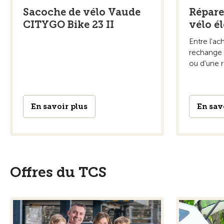
Sacoche de vélo Vaude
Réparer
CITYGO Bike 23 II
vélo é
Entre l'ac
rechange d
ou d'une ré
En savoir plus
En sav
Offres du TCS