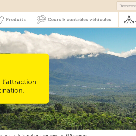
Membres & prestations
Produits
Cours & contrôles véhicul
Produits
Cours & contrôles véhicules
l’attraction
tination.
tiques
»
Informations par pays
»
El Salvador