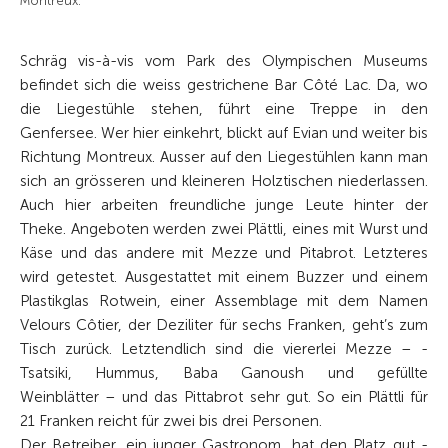
Montreux.
Schräg vis-à-vis vom Park des Olympischen Museums
befindet sich die weiss gestrichene Bar Côté Lac. Da, wo
die Liegestühle stehen, führt eine Treppe in den
Genfersee. Wer hier einkehrt, blickt auf Evian und weiter bis
Richtung Montreux. Ausser auf den Liegestühlen kann man
sich an grösseren und kleineren Holztischen niederlassen.
Auch hier arbeiten freundliche junge Leute hinter der
Theke. Angeboten werden zwei Plättli, eines mit Wurst und
Käse und das andere mit Mezze und Pitabrot. Letzteres
wird getestet. Ausgestattet mit einem Buzzer und einem
Plastikglas Rotwein, einer Assemblage mit dem ­Namen
Velours Côtier, der Deziliter für sechs Franken, geht’s zum
Tisch zurück. Letztendlich sind die viererlei Mezze – ­
Tsatsiki, Hummus, Baba Ganoush und gefüllte
Weinblätter – und das Pittabrot sehr gut. So ein Plättli für
21 Franken reicht für zwei bis drei Personen.
Der Betreiber, ein junger Gastronom, hat den Platz gut ­