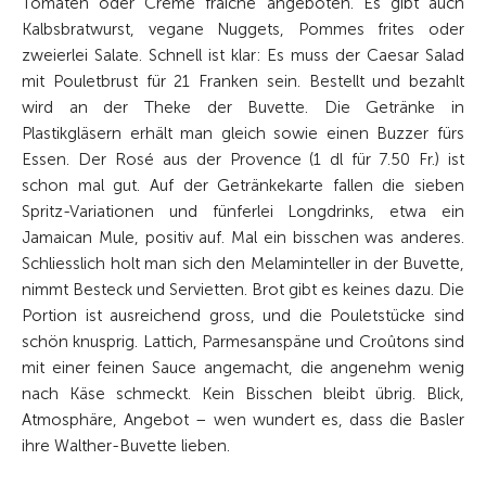
Tomaten oder Crème fraîche angeboten. Es gibt auch
Kalbsbratwurst, vegane Nuggets, Pommes frites oder
zweierlei Salate. Schnell ist klar: Es muss der Caesar Salad
mit Pouletbrust für 21 Franken sein. Bestellt und bezahlt
wird an der Theke der Buvette. Die Getränke in
Plastikgläsern erhält man gleich sowie einen Buzzer fürs
Essen. Der Rosé aus der Pro­vence (1 dl für 7.50 Fr.) ist
schon mal gut. Auf der Getränkekarte fallen die sieben
Spritz-Variationen und fünferlei Longdrinks, etwa ein
Jamaican Mule, positiv auf. Mal ein bisschen was anderes.
Schliesslich holt man sich den Melaminteller in der Buvette,
nimmt Besteck und Servietten. Brot gibt es keines dazu. Die
Portion ist ausreichend gross, und die Poulet­stücke sind
schön knusprig. Lattich, Parmesanspäne und Croûtons sind
mit einer feinen Sauce angemacht, die angenehm wenig
nach Käse schmeckt. Kein Bisschen bleibt übrig. Blick,
Atmosphäre, Angebot – wen wundert es, dass die Basler
ihre Walther-Buvette lieben.