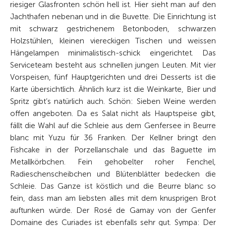
riesiger Glasfronten schön hell ist. Hier sieht man auf den
Jachthafen nebenan und in die Buvette. Die Einrichtung ist
mit schwarz gestrichenem Betonboden, schwarzen
Holzstühlen, kleinen viereckigen Tischen und weissen
Hängelampen minimalistisch-schick eingerichtet. Das
Serviceteam besteht aus schnellen jungen Leuten. Mit vier
Vorspeisen, fünf Hauptgerichten und drei Desserts ist die
Karte übersichtlich. Ähnlich kurz ist die Weinkarte, Bier und
Spritz gibt’s natürlich auch. Schön: Sieben Weine werden
offen angeboten. Da es Salat nicht als Hauptspeise gibt,
fällt die Wahl auf die Schleie aus dem Genfersee in Beurre
blanc mit Yuzu für 36 Franken. Der Kellner bringt den
Fishcake in der Porzellanschale und das ­Baguette im
Metallkörbchen. Fein gehobelter roher Fenchel,
Radieschenscheibchen und Blütenblätter bedecken die
Schleie. Das Ganze ist köstlich und die Beurre blanc so
fein, dass man am liebsten alles mit dem knusprigen Brot
auftunken würde. Der Rosé de Gamay von der Genfer
Domaine des Curiades ist ebenfalls sehr gut. Sympa: Der