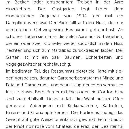
im Becken oder entspanntem Treiben in der Aare
einzukehren. Der Gastgarten liegt hinter dem
eindrücklichen Ziegelbau von 1904, der mal ein
Dampfkraftwerk war. Der Blick fällt auf den Fluss, der nur
durch einen Gehweg vom Restaurant getrennt ist. An
schönen Tagen sieht man die vielen Aarefans vorbei­gehen,
die ein oder zwei Kilometer weiter südöstlich in den Fluss
hechten und sich zum Marzilibad zurücktreiben lassen. Der
Garten ist mit ein paar Bäumen, Lichterketten und
Vogelgezwitscher recht lauschig.
Im bedienten Teil des Restaurants bietet die Karte mit sie­
ben Vorspeisen, darunter Gartenerbsentatar mit Minze und
Feta und Carne cruda, und neun Hauptgerichten vermutlich
für alle etwas. Bern-Burger mit Fries oder ein Cordon bleu
sind zu gehaltvoll. Deshalb fällt die Wahl auf im Ofen
geröstete ­Auberginen mit Kurkumacreme, Kartoffeln,
Pinien- und Granatapfelkernen. Die Portion ist üppig, das
Gericht auf gute Weise orientalisch gewürzt. Fein ist auch
der Pinot noir rosé vom Château de Praz, der Deziliter für