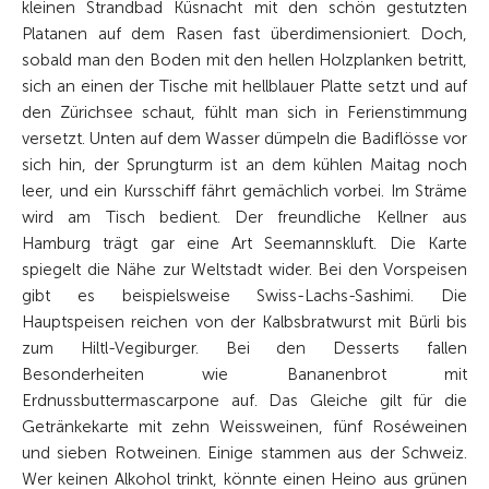
kleinen Strandbad Küsnacht mit den schön gestutzten
Platanen auf dem Rasen fast überdimensioniert. Doch,
sobald man den Boden mit den hellen Holzplanken betritt,
sich an einen der Tische mit hellblauer Platte setzt und auf
den Zürichsee schaut, fühlt man sich in Ferienstimmung
versetzt. Unten auf dem Wasser dümpeln die Badiflösse vor
sich hin, der Sprungturm ist an dem kühlen Maitag noch
leer, und ein Kursschiff fährt gemächlich vorbei. Im Sträme
wird am Tisch bedient. Der freundliche Kellner aus
Hamburg trägt gar eine Art Seemanns­kluft. Die Karte
spiegelt die Nähe zur Weltstadt wider. Bei den Vorspeisen
gibt es beispielsweise Swiss-Lachs-Sashimi. Die
Hauptspeisen reichen von der Kalbsbratwurst mit Bürli bis
zum Hiltl-Vegiburger. Bei den Desserts fallen
Besonderheiten wie Bananenbrot mit
Erdnussbuttermascarpone auf. Das Gleiche gilt für die
Getränkekarte mit zehn Weissweinen, fünf Roséweinen
und sieben ­Rotweinen. Einige stammen aus der Schweiz.
Wer keinen Alkohol trinkt, könnte einen Heino aus grünen