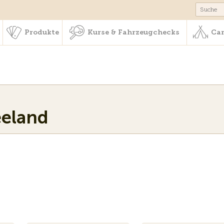
schaft & Leistungen
Produkte
Kurse & Fahrzeugchecks
Produkte
Kurse & Fahrzeugchecks
Cam
eeland