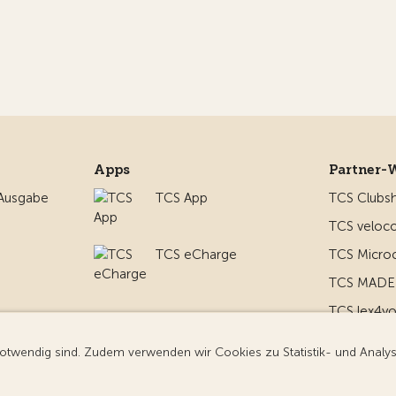
Apps
Partner-
 Ausgabe
TCS App
TCS Clubs
TCS veloco
TCS eCharge
TCS Micro
TCS MADE 
TCS lex4y
nd um
TCS MyMe
g