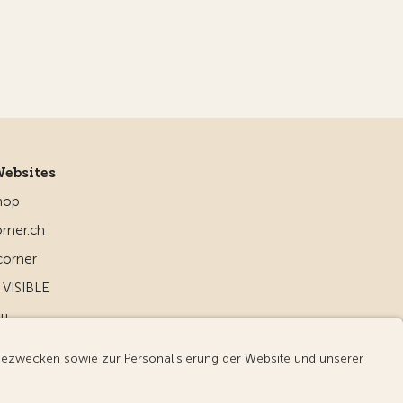
Websites
hop
rner.ch
corner
VISIBLE
ou
d