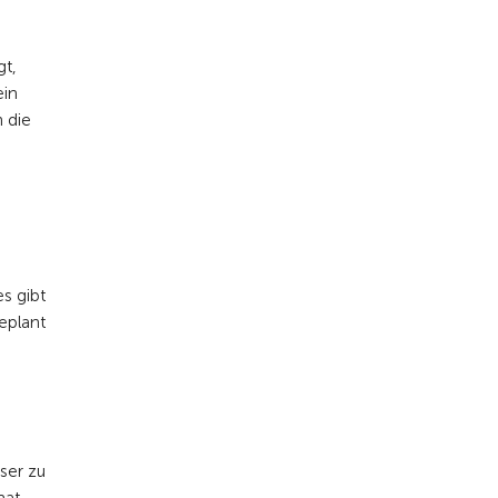
gt,
ein
 die
s gibt
eplant
ser zu
at.