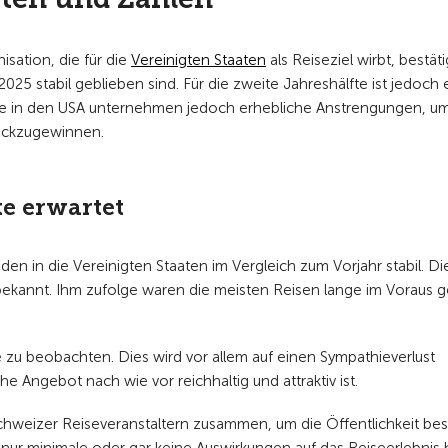
nisation, die für die
Vereinigten Staaten
als Reiseziel wirbt, bestäti
025 stabil geblieben sind. Für die zweite Jahreshälfte ist jedoch 
e in den USA unternehmen jedoch erhebliche Anstrengungen, um
rückzugewinnen.
te erwartet
n in die Vereinigten Staaten im Vergleich zum Vorjahr stabil. Die
bekannt. Ihm zufolge waren die meisten Reisen lange im Voraus g
 zu beobachten. Dies wird vor allem auf einen Sympathieverlust
 Angebot nach wie vor reichhaltig und attraktiv ist.
chweizer Reiseveranstaltern zusammen, um die Öffentlichkeit bes
nur minimale oder gar keine Auswirkungen auf das Reiseerlebnis h