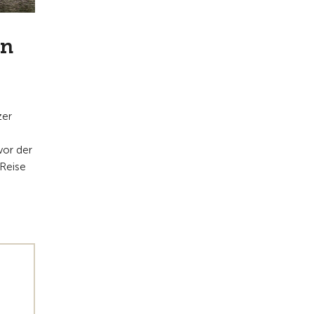
on
zer
vor der
 Reise