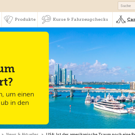
schaft & Leistungen
Produkte
Kurse & Fahrzeugchecks
Produkte
Kurse & Fahrzeugchecks
Cam
aum
rt?
n, um einen
aub in den
»
News & Aktuelles
»
USA: Ist der amerikanische Traum noch eine R