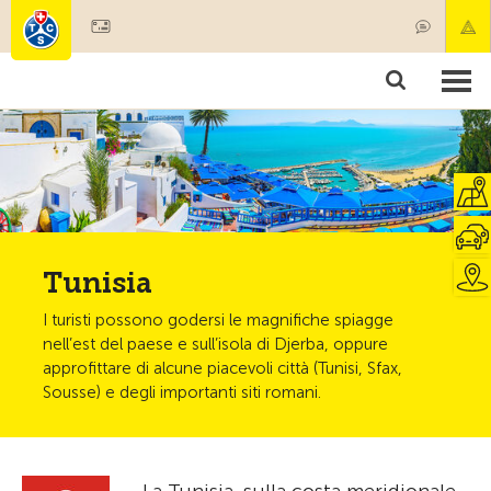
Diventare socio
Societariato & prestazioni
Prodotti
Corsi & controlli veicoli
Camping & viaggi
Test, sicurezza & salute
Tunisia
I turisti possono godersi le magnifiche spiagge
nell’est del paese e sull’isola di Djerba, oppure
approfittare di alcune piacevoli città (Tunisi, Sfax,
Sousse) e degli importanti siti romani.