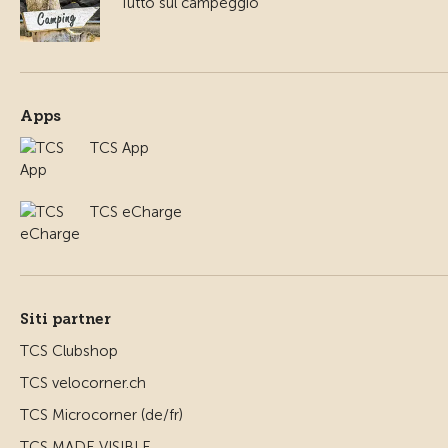
Tutto sul campeggio
Apps
TCS App
TCS eCharge
Siti partner
TCS Clubshop
TCS velocorner.ch
TCS Microcorner (de/fr)
TCS MADE VISIBLE