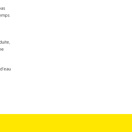
pas
temps
duite,
me
 d’eau