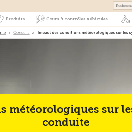
Membres & prestations
Produits
Cours & contrôles véhicul
Produits
Cours & contrôles véhicules
anté
»
Conseils
»
Impact des conditions météorologiques sur les sy
s météorologiques sur les
conduite