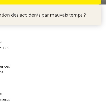
vention des accidents par mauvais temps ?
il
le TCS
er ces
ns
es
narios