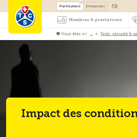
Devenir membre
Particuliers
Entreprises
Membres & prestations
Vous êtes ici:
…
»
Tests, sécurité & s
Impact des condition