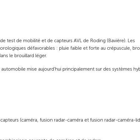
 de test de mobilité et de capteurs AVL de Roding (Bavière). Les
ologiques défavorables : pluie faible et forte au crépuscule, brou
ns le brouillard léger.
 automobile mise aujourd’hui principalement sur des systèmes hy
apteurs (caméra, fusion radar-caméra et fusion radar-caméra-lida