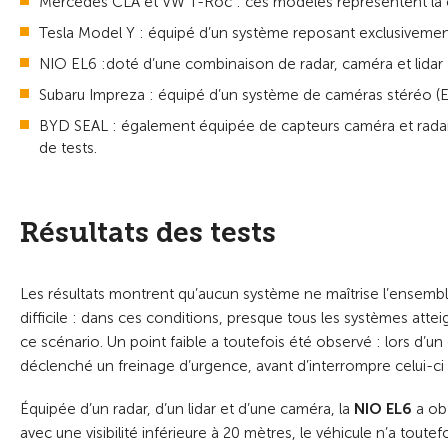
Mercedes CLA et VW T-Roc : ces modèles représentent la 
Tesla Model Y : équipé d’un système reposant exclusivemen
NIO EL6 :doté d’une combinaison de radar, caméra et lidar
Subaru Impreza : équipé d’un système de caméras stéréo (E
BYD SEAL : également équipée de capteurs caméra et radar, 
de tests.
Résultats des tests
Les résultats montrent qu’aucun système ne maîtrise l’ensemble 
difficile : dans ces conditions, presque tous les systèmes attei
ce scénario. Un point faible a toutefois été observé : lors d’un
déclenché un freinage d’urgence, avant d’interrompre celui-ci
Équipée d’un radar, d’un lidar et d’une caméra, la
NIO EL6
a obt
avec une visibilité inférieure à 20 mètres, le véhicule n’a tou