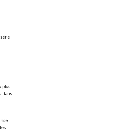
série
a plus
ts dans
ense
tes.