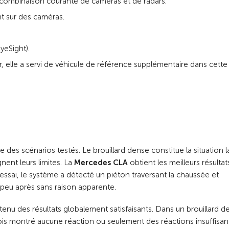
combinaison courante de caméras et de radars.
t sur des caméras.
yeSight).
elle a servi de véhicule de référence supplémentaire dans cette 
des scénarios testés. Le brouillard dense constitue la situation l
gnent leurs limites. La
Mercedes CLA
obtient les meilleurs résulta
 essai, le système a détecté un piéton traversant la chaussée et
 peu après sans raison apparente.
enu des résultats globalement satisfaisants. Dans un brouillard d
tefois montré aucune réaction ou seulement des réactions insuffisan