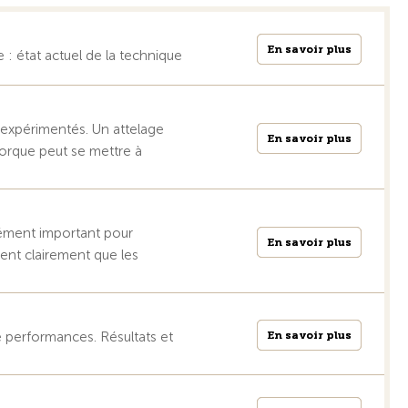
En savoir plus
En savoir plus
 : état actuel de la technique
inexpérimentés. Un attelage
En savoir plus
En savoir plus
morque peut se mettre à
élément important pour
En savoir plus
En savoir plus
rent clairement que les
En savoir plus
En savoir plus
 performances. Résultats et