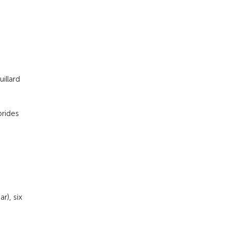
illard
brides
r), six