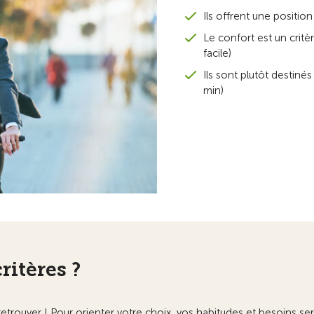
Ils offrent une positio
Le confort est un crit
facile)
Ils sont plutôt destiné
min)
ritères ?
s’y retrouver ! Pour orienter votre choix, vos habitudes et besoins s