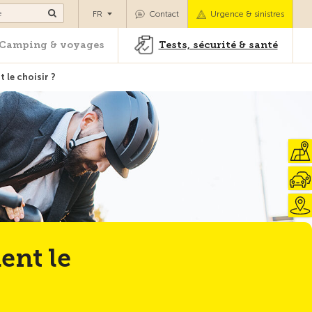
es
Camping & voyages
Tests, sécurité & santé
FR
Contact
Urgence & sinistres
Camping & voyages
Tests, sécurité & santé
t le choisir ?
Vers la vue d'ensemble
ent le