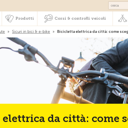
Societariato & prestazioni
Prodotti
Corsi & controlli veic
Prodotti
Corsi & controlli veicoli
ute
»
Sicuri in bici & e-bike
»
Bicicletta elettrica da città: come sceg
 elettrica da città: come 