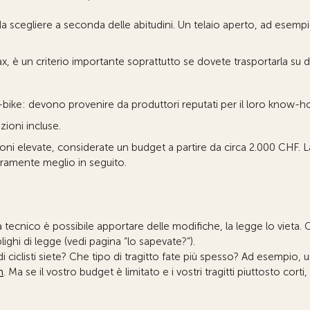
da scegliere a seconda delle abitudini. Un telaio aperto, ad esempio
ax, è un criterio importante soprattutto se dovete trasportarla su d
-bike: devono provenire da produttori reputati per il loro know-h
zioni incluse.
ioni elevate, considerate un budget a partire da circa 2.000 CHF. L
icuramente meglio in seguito.
 tecnico è possibile apportare delle modifiche, la legge lo vieta
ighi di legge (vedi pagina “lo sapevate?”).
di ciclisti siete? Che tipo di tragitto fate più spesso? Ad esempio
h
. Ma se il vostro budget è limitato e i vostri tragitti piuttosto corti,