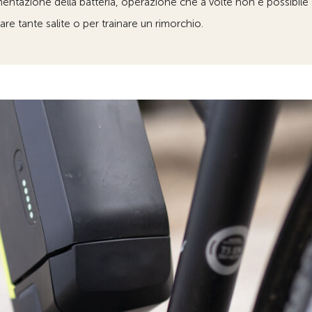
imentazione della batteria, operazione che a volte non è possibile f
re tante salite o per trainare un rimorchio.