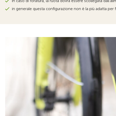
in caso di foratura, la ruota dovrà essere scollegata dall’al
in generale questa configurazione non è la più adatta per fa