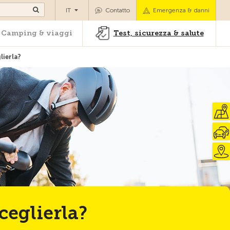
oli
Camping & viaggi
Test, sicurezza & salute
IT
Contatto
Emergenza & danni
Camping & viaggi
Test, sicurezza & salute
lierla?
Alla pagina iniziale
sceglierla?