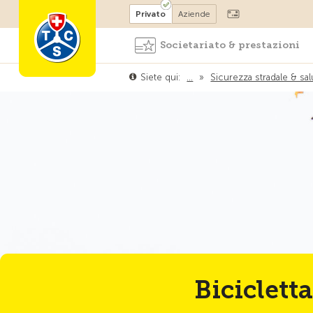
Diventare socio
Privato
Aziende
Societariato & prestazioni
Siete qui:
…
»
Sicurezza stradale & sal
Bicicletta