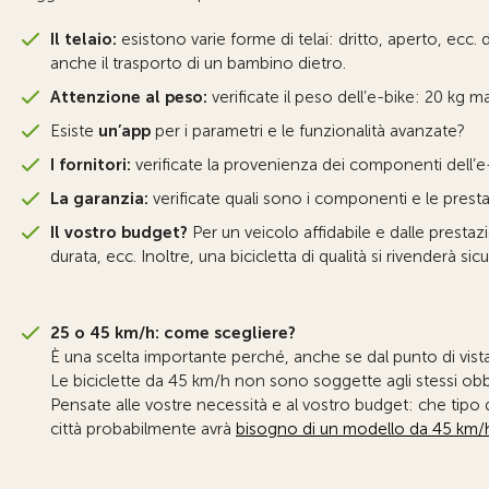
Il telaio:
esistono varie forme di telai: dritto, aperto, ecc. 
anche il trasporto di un bambino dietro.
Attenzione al peso:
verificate il peso dell’e-bike: 20 kg m
Esiste
un’app
per i parametri e le funzionalità avanzate?
I fornitori:
verificate la provenienza dei componenti dell’e
La garanzia:
verificate quali sono i componenti e le presta
Il vostro budget?
Per un veicolo affidabile e dalle prestaz
durata, ecc. Inoltre, una bicicletta di qualità si rivenderà s
25 o 45 km/h: come scegliere?
È una scelta importante perché, anche se dal punto di vista
Le biciclette da 45 km/h non sono soggette agli stessi obbl
Pensate alle vostre necessità e al vostro budget: che tipo 
città probabilmente avrà
bisogno di un modello da 45 km/