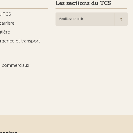
Les sections du TCS
u TCS
Veuillez choisir
carrière
utière
rgence et transport
ts commerciaux