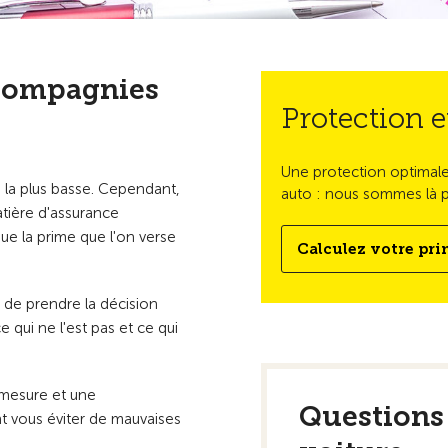
s compagnies
Protection et
Une protection optimale 
 la plus basse. Cependant,
auto : nous sommes là p
tière d'assurance
ue la prime que l'on verse
Calculez votre pr
t de prendre la décision
ce qui ne l'est pas et ce qui
 mesure et une
Questions 
 vous éviter de mauvaises