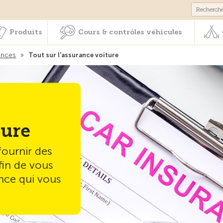
Membres & prestations
Produits
Cours & contrôles véhicul
Produits
Cours & contrôles véhicules
ances
»
Tout sur l'assurance voiture
ture
fournir des
fin de vous
ance qui vous