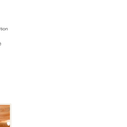
ation
é