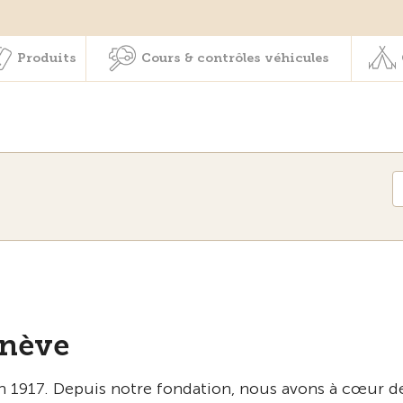
Membres & prestations
Produits
Cours & contrôles véhicul
Produits
Cours & contrôles véhicules
enève
in 1917. Depuis notre fondation, nous avons à cœur d