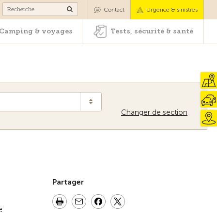
es
Camping & voyages
Tests, sécurité & santé
Contact
Urgence & sinistres
Camping & voyages
Tests, sécurité & santé
Changer de section
Vers la vue d'ensemble
Partager
e