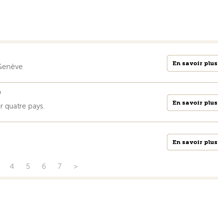
En savoir plus
En savoir plus
 Genève
é
En savoir plus
En savoir plus
r quatre pays.
En savoir plus
En savoir plus
4
5
6
7
>