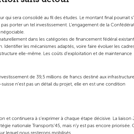
r qui sera consolidé au fil des études. Le montant final pourrait s
t pas porter un tel investissement. L'engagement de la Confédéra
 négociable.
 pas naturellement dans les catégories de financement fédéral existan
on. Identifier les mécanismes adaptés, voire faire évoluer les cadre
frastructure elle-même. Les coûts d'exploitation et de maintenance
vestissement de 39,5 millions de francs destiné aux infrastructur
-suisse n'est pas un détail du projet, elle en est une condition
n et continuera à s'exprimer à chaque étape décisive. La liaison
égie nationale Transports'45, mais n'y est pas encore priorisée. 
ur lequel nous resterons mobilisés.