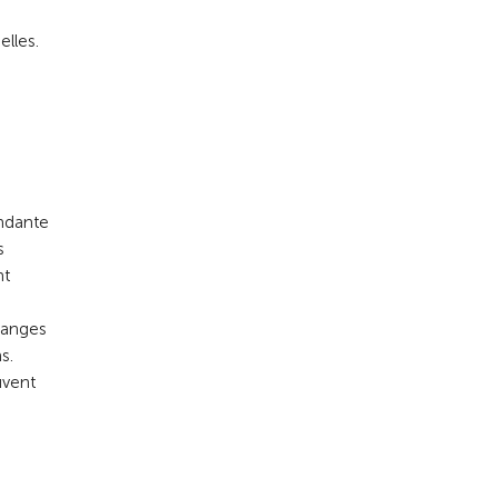
lles.
endante
s
nt
changes
s.
uvent