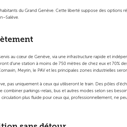
habitants du Grand Genève. Cette liberté suppose des options rée
an–Salève.
rètement
esservis au cœur de Genève, via une infrastructure rapide et indép
seront d'une station à moins de 750 mètres de chez eux et 70% de
navin, Meyrin, le PAV et les principales zones industrielles sero
e, pas uniquement à ceux qui utiliseront le train. Des pôles d'é
 combiner parkings-relais, bus et autres modes selon ses besoin
 circulation plus fluide pour ceux qui, professionnellement, ne pe
ition sans détour