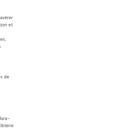
'avérer
tion et
tes,
s
es de
 Jura–
Obtenir