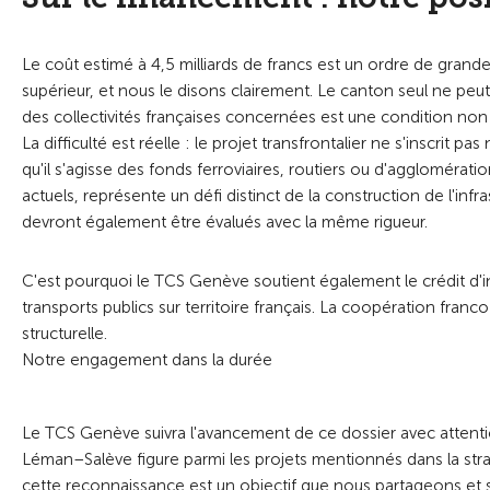
Le coût estimé à 4,5 milliards de francs est un ordre de grandeu
supérieur, et nous le disons clairement. Le canton seul ne peu
des collectivités françaises concernées est une condition non
La difficulté est réelle : le projet transfrontalier ne s'inscrit
qu'il s'agisse des fonds ferroviaires, routiers ou d'agglomérati
actuels, représente un défi distinct de la construction de l'in
devront également être évalués avec la même rigueur.
C'est pourquoi le TCS Genève soutient également le crédit d'in
transports publics sur territoire français. La coopération franco
structurelle.
Notre engagement dans la durée
Le TCS Genève suivra l'avancement de ce dossier avec attentio
Léman–Salève figure parmi les projets mentionnés dans la strat
cette reconnaissance est un objectif que nous partageons et s