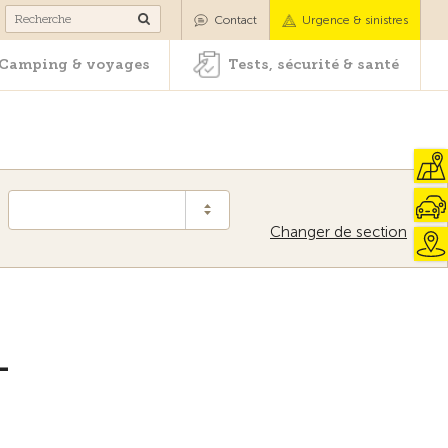
es
Camping & voyages
Tests, sécurité & santé
Contact
Urgence & sinistres
Camping & voyages
Tests, sécurité & santé
Changer de section
Vers la vue d'ensemble
–