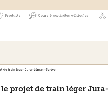
Membres & prestations
Produits
Cours & contrôles véhicul
Produits
Cours & contrôles véhicules
et de train léger Jura–Léman–Salève
e projet de train léger Jura