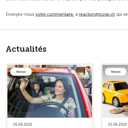
Envoyez-nous
votre commentaire
à
r
ct
n
tcsg
ch
qui se
Actualités
News
News
26.06.2026
25.06.2026