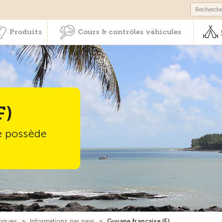
Membres & prestations
Produits
Cours & contrôles véhicul
Produits
Cours & contrôles véhicules
F)
e possède
tiques
»
Informations par pays
»
Guyane française (F)