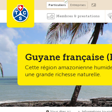
Devenir membre
Particuliers
Entreprises
Membres & prestations
Guyane française (
Cette région amazonienne humid
une grande richesse naturelle.
Vous êtes ici:
…
»
Informations touris