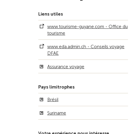
Liens utiles
www.tourisme-guyane.com - Office du
tourisme
www.eda.admin.ch - Conseils voyage
DFAE
Assurance voyage
Pays limitrophes
Brésil
Suriname
Votre expérience nous intéresse