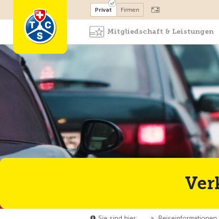
Mitglied werden
Mitglied
Privat
Firmen
Mitgliedschaft & Leistungen
Ver
Sie sind hier:
…
»
Reiseinformationen