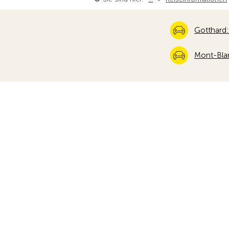
Gotthard:
Mont-Blan