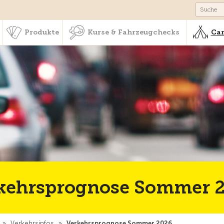
schaft & Leistungen
Produkte
Kurse & Fahrzeugchecks
Produkte
Kurse & Fahrzeugchecks
Cam
kehrsprognose Sommer 
»
Verkehrsinfos
»
Verkehrsprognose Sommer 2026