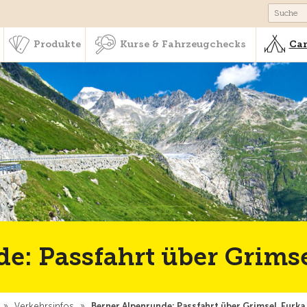
schaft & Leistungen
Produkte
Kurse & Fahrzeugchecks
Produkte
Kurse & Fahrzeugchecks
Cam
e: Passfahrt über Grimse
»
Verkehrsinfos
»
Berner Alpenrunde: Passfahrt über Grimsel, Furka