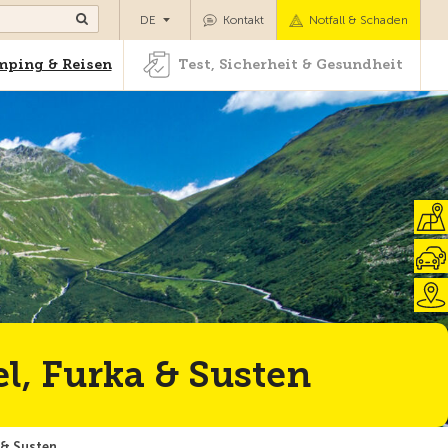
Camping & Reisen
Test, Sicherheit & Gesundheit
DE
Kontakt
Notfall & Schaden
ping & Reisen
Test, Sicherheit & Gesundheit
l, Furka & Susten
 & Susten