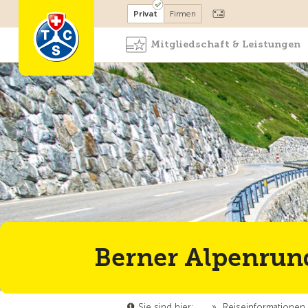
Mitglied werden
Mitglied
Privat
Firmen
Mitgliedschaft & Leistungen
Berner Alpenrund
Sie sind hier:
…
»
Reiseinformationen