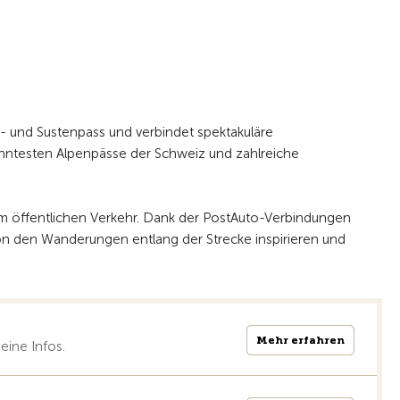
- und Sustenpass und verbindet spektakuläre
anntesten Alpenpässe der Schweiz und zahlreiche
em öffentlichen Verkehr. Dank der PostAuto-Verbindungen
on den Wanderungen entlang der Strecke inspirieren und
Mehr erfahren
Mehr erfahren
eine Infos.