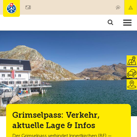
Mitglied werden
Mitgliedschaft & Leistungen
Produkte
Kurse & Fahrzeugchecks
Camping & Reisen
Test, Sicherheit & Gesundheit
Grimselpass: Verkehr,
aktuelle Lage & Infos
Der Grimselpass verbindet Innertkirchen (BE) —