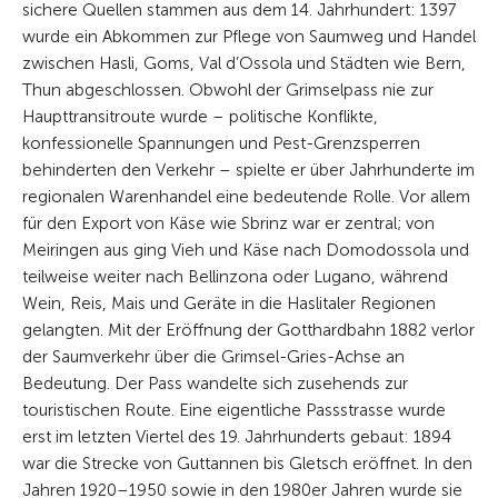
sichere Quellen stammen aus dem 14. Jahrhundert: 1397
wurde ein Abkommen zur Pflege von Saumweg und Handel
zwischen Hasli, Goms, Val d’Ossola und Städten wie Bern,
Thun abgeschlossen. Obwohl der Grimselpass nie zur
Haupttransitroute wurde – politische Konflikte,
konfessionelle Spannungen und Pest-Grenzsperren
behinderten den Verkehr – spielte er über Jahrhunderte im
regionalen Warenhandel eine bedeutende Rolle. Vor allem
für den Export von Käse wie Sbrinz war er zentral; von
Meiringen aus ging Vieh und Käse nach Domodossola und
teilweise weiter nach Bellinzona oder Lugano, während
Wein, Reis, Mais und Geräte in die Haslitaler Regionen
gelangten. Mit der Eröffnung der Gotthardbahn 1882 verlor
der Saumverkehr über die Grimsel-Gries-Achse an
Bedeutung. Der Pass wandelte sich zusehends zur
touristischen Route. Eine eigentliche Passstrasse wurde
erst im letzten Viertel des 19. Jahrhunderts gebaut: 1894
war die Strecke von Guttannen bis Gletsch eröffnet. In den
Jahren 1920–1950 sowie in den 1980er Jahren wurde sie