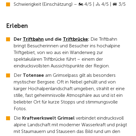
Schwierigkeit (Einschätzung) – 🏍️ 4/5 | 🚴 4/5 | 🚐 3/5
Erleben
Der
Triftbahn
und die
Triftbrücke
:
Die Triftbahn
bringt Besucherinnen und Besucher ins hochalpine
Triftgebiet, von wo aus ein Wanderweg zur
spektakulären Triftbrücke führt – einem der
eindrucksvollsten Aussichtspunkte der Region.
Der
Totensee
am Grimselpass gilt als besonders
mystischer Bergsee. Oft in Nebel gehüllt und von
karger Hochalpenlandschaft umgeben, strahlt er eine
stille, fast geheimnisvolle Atmosphäre aus und ist ein
beliebter Ort für kurze Stopps und stimmungsvolle
Fotos.
Die
Kraftwerkswelt Grimsel
verbindet eindrucksvoll
alpine Landschaft mit moderner Wasserkraft und prägt
mit Staumauern und Stauseen das Bild rund um den