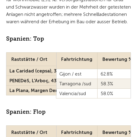
und Schwarzwasser wurden in der Mehrheit der getesteten
Anlagen nicht angetroffen; mehrere Schnellladestationen
waren während der Erhebung im Bau oder ausser Betrieb.
Spanien: Top
Raststätte / Ort
Fahrtrichtung
Bewertung %
La Caridad (cepsa), 33789
Gijon / est
62.8%
PENEDèS, L'Arboç, 43720
Tarragona /sud
58.3%
La Plana, Margen Derecho, 12530 Borriana
Valencia/sud
58.0%
Spanien: Flop
Raststätte / Ort
Fahrtrichtung
Bewertung %