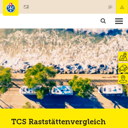
Mitglied werden
Mitgliedschaft & Leistungen
Produkte
Kurse & Fahrzeugchecks
Camping & Reisen
Test, Sicherheit & Gesundheit
TCS Raststättenvergleich