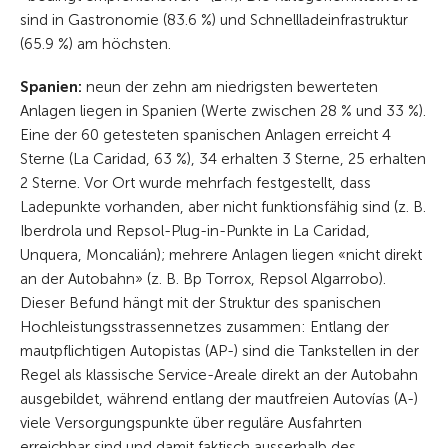
sind in Gastronomie (83.6 %) und Schnellladeinfrastruktur
(65.9 %) am höchsten.
Spanien:
neun der zehn am niedrigsten bewerteten
Anlagen liegen in Spanien (Werte zwischen 28 % und 33 %).
Eine der 60 getesteten spanischen Anlagen erreicht 4
Sterne (La Caridad, 63 %), 34 erhalten 3 Sterne, 25 erhalten
2 Sterne. Vor Ort wurde mehrfach festgestellt, dass
Ladepunkte vorhanden, aber nicht funktionsfähig sind (z. B.
Iberdrola und Repsol-Plug-in-Punkte in La Caridad,
Unquera, Moncalián); mehrere Anlagen liegen «nicht direkt
an der Autobahn» (z. B. Bp Torrox, Repsol Algarrobo).
Dieser Befund hängt mit der Struktur des spanischen
Hochleistungsstrassennetzes zusammen: Entlang der
mautpflichtigen Autopistas (AP-) sind die Tankstellen in der
Regel als klassische Service-Areale direkt an der Autobahn
ausgebildet, während entlang der mautfreien Autovías (A-)
viele Versorgungspunkte über reguläre Ausfahrten
erreichbar sind und damit faktisch ausserhalb des