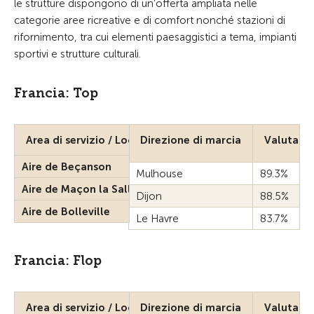
le strutture dispongono di un’offerta ampliata nelle
categorie aree ricreative e di comfort nonché stazioni di
rifornimento, tra cui elementi paesaggistici a tema, impianti
sportivi e strutture culturali.
Francia: Top
Area di servizio / Località
Direzione di marcia
Valutazi
Aire de Beçanson
Mulhouse
89.3%
Aire de Maçon la Salle
Dijon
88.5%
Aire de Bolleville
Le Havre
83.7%
Francia: Flop
Area di servizio / Località
Direzione di marcia
Valutazi