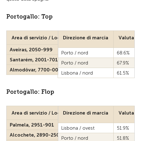
Portogallo: Top
Area di servizio / Località
Direzione di marcia
Valutazi
Aveiras, 2050-999
Porto / nord
68.6%
Santarém, 2001-701
Porto / nord
67.9%
Almodôvar, 7700-000
Lisbona / nord
61.5%
Portogallo: Flop
Area di servizio / Località
Direzione di marcia
Valutazi
Palmela, 2951-901
Lisbona / ovest
51.9%
Alcochete, 2890-250
Porto / nord
51.8%