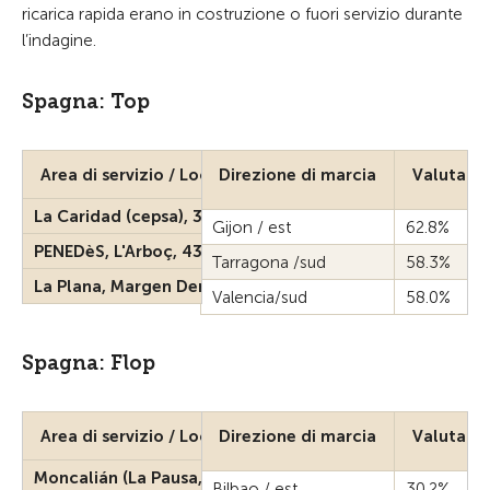
ricarica rapida erano in costruzione o fuori servizio durante
l’indagine.
Spagna: Top
Area di servizio / Località
Direzione di marcia
Valutazi
La Caridad (cepsa), 33789
Gijon / est
62.8%
PENEDèS, L'Arboç, 43720
Tarragona /sud
58.3%
La Plana, Margen Derecho, 12530 Borriana
Valencia/sud
58.0%
Spagna: Flop
Area di servizio / Località
Direzione di marcia
Valutazi
Moncalián (La Pausa, Repsol), 39791
Bilbao / est
30.2%