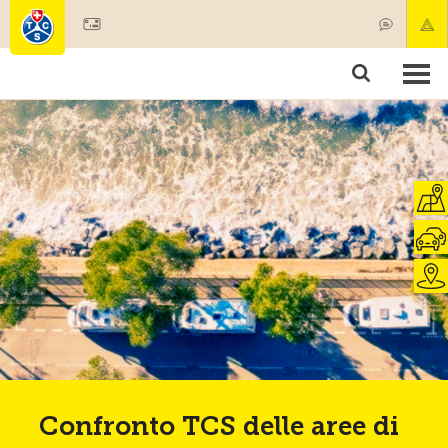
Diventare socio
Societariato & prestazioni
Prodotti
Corsi & controlli veicoli
Camping & viaggi
Test, sicurezza & salute
Confronto TCS delle aree di