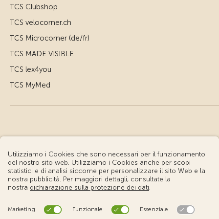
TCS Clubshop
TCS velocorner.ch
TCS Microcorner (de/fr)
TCS MADE VISIBLE
TCS lex4you
TCS MyMed
© Touring Club Svizzero
Condizioni d'uso – Informazioni giuridiche