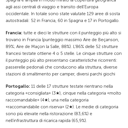
Spagna e amplia in modo mirato la copertura geografica
agli assi centrali di viaggio e transito dell’Europa
occidentale. In totale sono state valutate 129 aree di sosta
autostradali: 52 in Francia, 60 in Spagna e 17 in Portogallo.
Francia:
tutte e dieci le strutture con il punteggio più alto si
trovano in Francia (punteggio massimo Aire de Beçanson,
89%; Aire de Maçon la Salle, 88%). L'86% delle 52 strutture
francesi testate ottiene 4 o 5 stelle. Le cinque strutture con
il punteggio più alto presentano caratteristiche ricorrenti:
passerelle pedonali che conducono alla struttura, diverse
stazioni di smaltimento per camper, diversi parchi giochi
Portogallo:
11 delle 17 strutture testate rientrano nella
categoria «consigliata» (3★), cinque nella categoria «molto
raccomandabile» (4★), una nella categoria
«raccomandabile con riserva» (2★). Le medie di categoria
sono più elevate nella ristorazione (83,6%) e
nell’infrastruttura di ricarica rapida (65,9%).