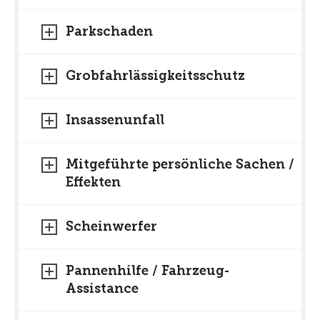
unterschiedlichen Leistungen der
Produkte im Kleingedruckten – den
Parkschaden
sogenannten Allgemeinen
Vertragsbedingungen (AVB) – zu finden.
Grobfahrlässigkeitsschutz
Insassenunfall
Mitgeführte persönliche Sachen /
Effekten
Scheinwerfer
Pannenhilfe / Fahrzeug-
Assistance