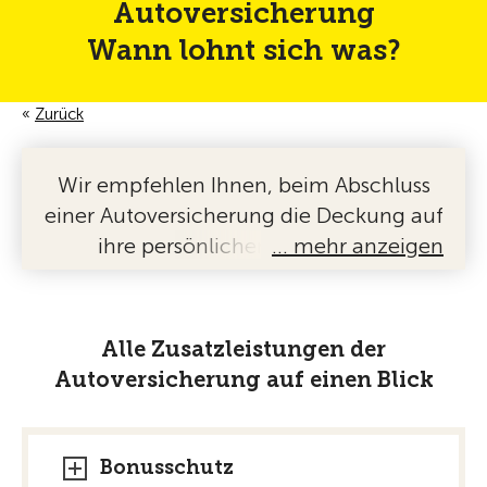
Autoversicherung
Wann lohnt sich was?
Zurück
Wir empfehlen Ihnen, beim Abschluss
einer Autoversicherung die Deckung auf
ihre persönlichen Bedürfnisse
… mehr anzeigen
zuzuschneiden. Denn nicht alle
Zusatzdeckungen sind für alle
Fahrzeughalter relevant.
Alle Zusatzleistungen der
Überlegen Sie sich bei jedem Zusatz, ob
Autoversicherung auf einen Blick
dieser für Ihr Auto und Ihr Lenkerprofil
Sinn macht und nehmen Sie ihn genau
unter der Lupe: Oft sind die
Bonusschutz