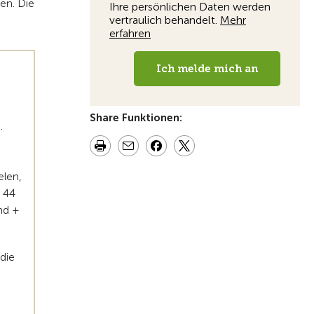
en. Die
Share Funktionen:
.
elen,
r 44
nd +
die