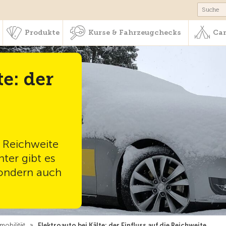
schaft & Leistungen
Produkte
Kurse & Fahrzeugchecks
Produkte
Kurse & Fahrzeugchecks
Cam
te: der
e Reichweite
ter gibt es
sondern auch
mobilität
»
Elektroauto bei Kälte: der Einfluss auf die Reichweite