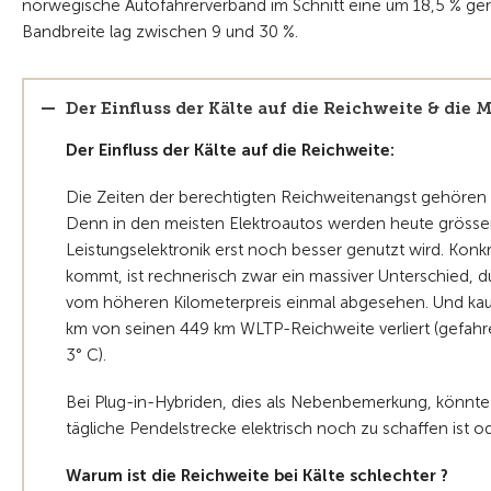
norwegische Autofahrerverband im Schnitt eine um 18,5 % ger
Bandbreite lag zwischen 9 und 30 %.
Der Einfluss der Kälte auf die Reichweite & di
Der Einfluss der Kälte auf die Reichweite:
Die Zeiten der berechtigten Reichweitenangst gehören
Denn in den meisten Elektroautos werden heute grössere
Leistungselektronik erst noch besser genutzt wird. Konk
kommt, ist rechnerisch zwar ein massiver Unterschied, d
vom höheren Kilometerpreis einmal abgesehen. Und kaum 
km von seinen 449 km WLTP-Reichweite verliert (gefah
3° C).
Bei Plug-in-Hybriden, dies als Nebenbemerkung, könnte
tägliche Pendelstrecke elektrisch noch zu schaffen ist o
Warum ist die Reichweite bei Kälte schlechter ?