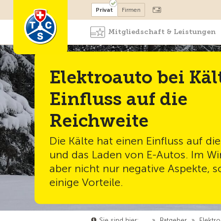
Mitglied werden
Mitglied
Privat
Firmen
Mitgliedschaft & Leistungen
Elektroauto bei Käl
Einfluss auf die
Reichweite
Die Kälte hat einen Einfluss auf di
und das Laden von E-Autos. Im Win
aber nicht nur negative Aspekte, 
einige Vorteile.
Sie sind hier:
…
»
Ratgeber
»
Elektro