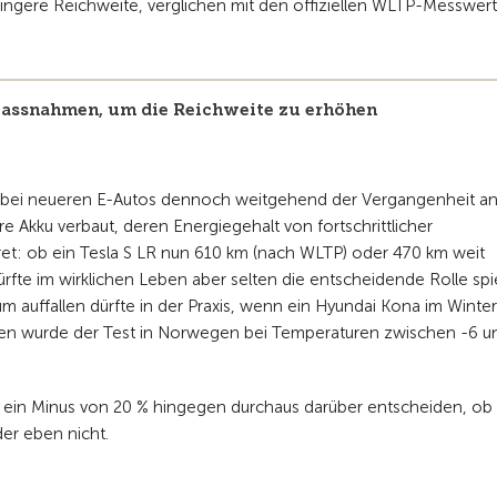
ingere Reichweite, verglichen mit den offiziellen WLTP-Messwert
e Massnahmen, um die Reichweite zu erhöhen
 bei neueren E-Autos dennoch weitgehend der Vergangenheit an
 Akku verbaut, deren Energiegehalt von fortschrittlicher
ret: ob ein Tesla S LR nun 610 km (nach WLTP) oder 470 km weit
ürfte im wirklichen Leben aber selten die entscheidende Rolle spi
auffallen dürfte in der Praxis, wenn ein Hyundai Kona im Winte
ren wurde der Test in Norwegen bei Temperaturen zwischen -6 u
 ein Minus von 20 % hingegen durchaus darüber entscheiden, ob 
der eben nicht.