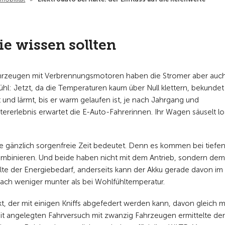
ie wissen sollten
Fahrzeugen mit Verbrennungsmotoren haben die Stromer aber auc
ühl: Jetzt, da die Temperaturen kaum über Null klettern, bekundet
elt und lärmt, bis er warm gelaufen ist, je nach Jahrgang und
erlebnis erwartet die E-Auto-Fahrerinnen. Ihr Wagen säuselt lo
ine gänzlich sorgenfreie Zeit bedeutet. Denn es kommen bei tiefe
mbinieren. Und beide haben nicht mit dem Antrieb, sondern dem
Kälte der Energiebedarf, anderseits kann der Akku gerade davon im
nfach weniger munter als bei Wohlfühltemperatur.
ekt, der mit einigen Kniffs abgefedert werden kann, davon gleich m
eit angelegten Fahrversuch mit zwanzig Fahrzeugen ermittelte der