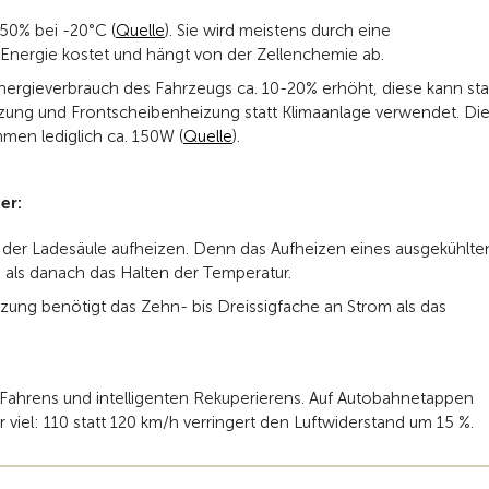
 -50% bei -20°C (
Quelle
). Sie wird meistens durch eine
Energie kostet und hängt von der Zellenchemie ab.
nergieverbrauch des Fahrzeugs ca. 10-20% erhöht, diese kann sta
zung und Frontscheibenheizung statt Klimaanlage verwendet. Di
men lediglich ca. 150W (
Quelle
).
er:
 der Ladesäule aufheizen. Denn das Aufheizen eines ausgekühlte
als danach das Halten der Temperatur.
izung benötigt das Zehn- bis Dreissigfache an Strom als das
ahrens und intelligenten Rekuperierens. Auf Autobahnetappen
 viel: 110 statt 120 km/h verringert den Luftwiderstand um 15 %.