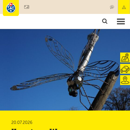
Mitglied werden
Mitgliedschaft & Leistungen
Produkte
Kurse & Fahrzeugchecks
Camping & Reisen
Test, Sicherheit & Gesundheit
20.07.2026