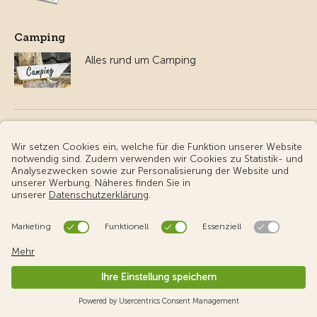
Camping
Alles rund um Camping
Apps
TCS App
TCS eCharge
Partner-Websites
TCS Clubshop