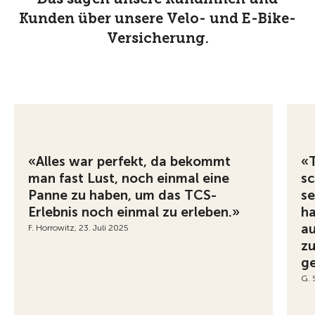
Kunden über unsere Velo- und E-Bike-
Versicherung.
«Alles war perfekt, da bekommt
«T
man fast Lust, noch einmal eine
sc
Panne zu haben, um das TCS-
se
Erlebnis noch einmal zu erleben.»
ha
au
F. Horrowitz, 23. Juli 2025
z
ge
G. 