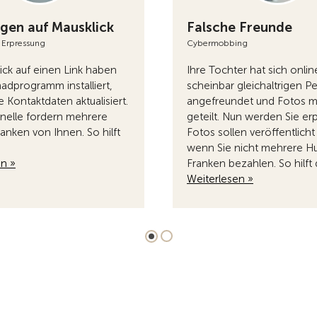
gen auf Mausklick
Falsche Freunde
 Erpressung
Cybermobbing
ick auf einen Link haben
Ihre Tochter hat sich onlin
hadprogramm installiert,
scheinbar gleichaltrigen P
e Kontaktdaten aktualisiert.
angefreundet und Fotos mi
inelle fordern mehrere
geteilt. Nun werden Sie erp
anken von Ihnen. So hilft
Fotos sollen veröffentlich
wenn Sie nicht mehrere H
en »
Franken bezahlen. So hilft
Weiterlesen »