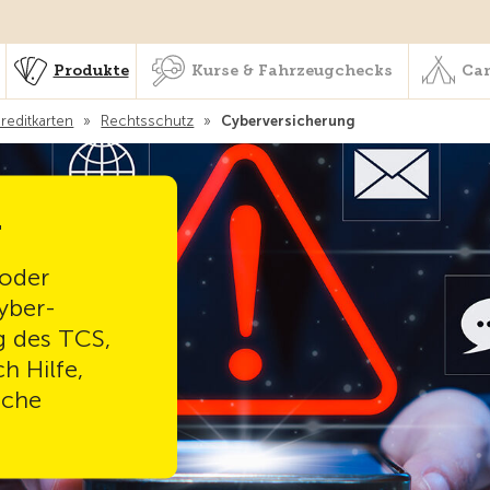
schaft & Leistungen
Produkte
Kurse & Fahrzeugchecks
Produkte
Kurse & Fahrzeugchecks
Cam
reditkarten
»
Rechtsschutz
»
Cyberversicherung
g
 oder
yber-
g des TCS,
h Hilfe,
iche