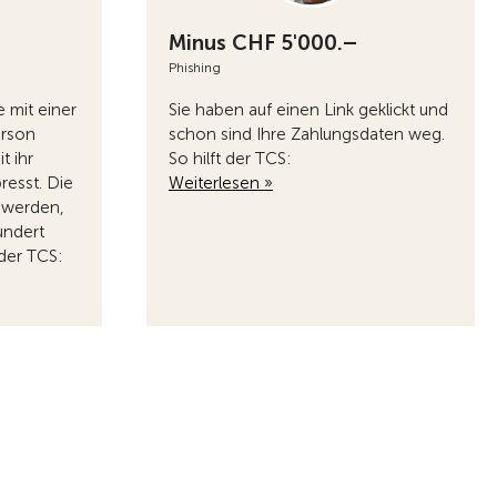
Minus CHF 5'000.–
Phishing
e mit einer
Sie haben auf einen Link geklickt und
erson
schon sind Ihre Zahlungsdaten weg.
t ihr
So hilft der TCS:
resst. Die
Weiterlesen »
t werden,
undert
 der TCS: