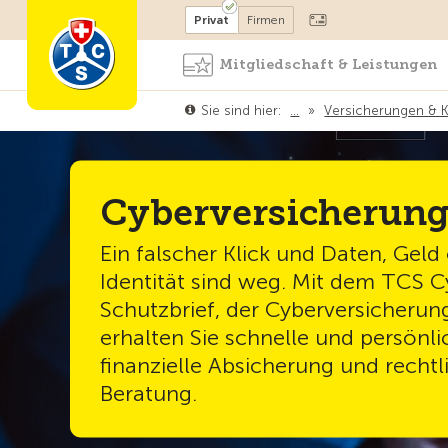
Mitglied werden
Mitglied
Privat
Firmen
Mitgliedschaft & Leistungen
Sie sind hier:
…
»
Versicherungen & K
Cyberversicherun
Ein falscher Klick und Daten, Geld
Identität sind weg. Mit dem TCS C
Schutzbrief, der Cyberversicherun
erhalten Sie schnelle und persönlic
finanzielle Absicherung und rechtl
Beratung.