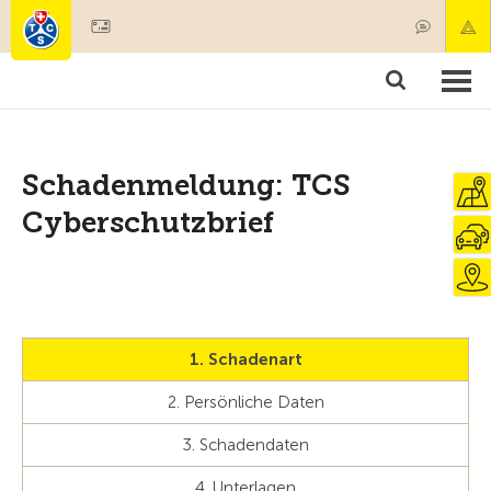
Mitglied werden
Mitgliedschaft & Leistungen
Produkte
Kurse & Fahrzeugchecks
Camping & Reisen
Test, Sicherheit & Gesundheit
Schadenmeldung: TCS
Cyberschutzbrief
1. Schadenart
2. Persönliche Daten
3. Schadendaten
4. Unterlagen