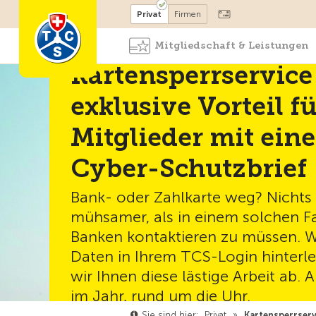
Mitglied werden
Mitglied
Privat
Firmen
Mitgliedschaft & Leistungen
Kartensperrservice
exklusive Vorteil fü
Mitglieder mit ein
Cyber-Schutzbrief
Bank- oder Zahlkarte weg? Nichts 
mühsamer, als in einem solchen Fal
Banken kontaktieren zu müssen. W
Daten in Ihrem TCS-Login hinter
wir Ihnen diese lästige Arbeit ab.
im Jahr, rund um die Uhr.
Sie sind hier:
Privat
»
Kartensperrserv