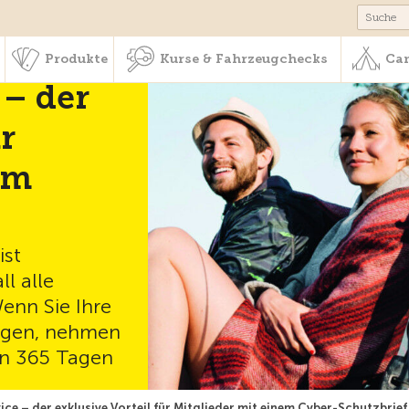
schaft & Leistungen
Produkte
Kurse & Fahrzeugchecks
Produkte
Kurse & Fahrzeugchecks
Cam
 – der
r
em
ist
l alle
enn Sie Ihre
legen, nehmen
 An 365 Tagen
ice – der exklusive Vorteil für Mitglieder mit einem Cyber-Schutzbrief