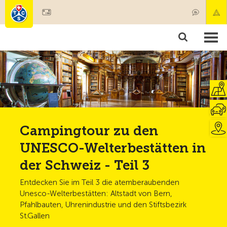
Mitglied werden
Mitgliedschaft & Leistungen
Produkte
Kurse & Fahrzeugchecks
Camping & Reisen
Test, Sicherheit & Gesundheit
Campingtour zu den
UNESCO-Welterbestätten in
der Schweiz - Teil 3
Entdecken Sie im Teil 3 die atemberaubenden
Unesco-Welterbestätten: Altstadt von Bern,
Pfahlbauten, Uhrenindustrie und den Stiftsbezirk
St.Gallen