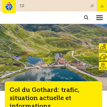
Devenir membre
Membres & prestations
Produits
Cours & contrôles véhicules
Camping & voyages
Tests, sécurité & santé
Col du Gothard: trafic,
situation actuelle et
informations