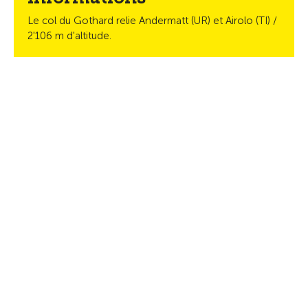
Le col du Gothard relie Andermatt (UR) et Airolo (TI) /
2'106 m d'altitude.