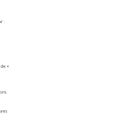
r :
 de «
ions
ures