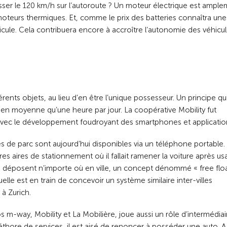
r le 120 km/h sur l’autoroute ? Un moteur électrique est ampl
 moteurs thermiques. Et, comme le prix des batteries connaîtra une
cule. Cela contribuera encore à accroître l’autonomie des véhicul
érents objets, au lieu d’en être l’unique possesseur. Un principe qu
ée en moyenne qu’une heure par jour. La coopérative Mobility fut
avec le développement foudroyant des smartphones et applicatio
s de parc sont aujourd’hui disponibles via un téléphone portable.
s aires de stationnement où il fallait ramener la voiture après us
le déposent n’importe où en ville, un concept dénommé « free floa
elle est en train de concevoir un système similaire inter-villes
à Zurich.
s m-way, Mobility et La Mobilière, joue aussi un rôle d’intermédiai
thore de services, il est aisé de renoncer à posséder une auto. A