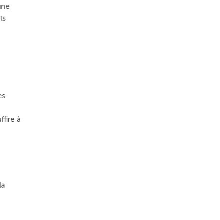
une
ts
es
ffire à
la