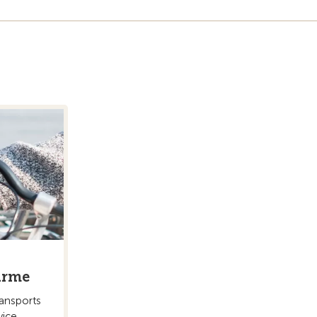
firme
ransports
vice