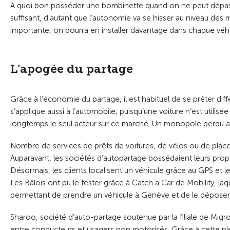
A quoi bon posséder une bombinette quand on ne peut dépasse
suffisant, d’autant que l’autonomie va se hisser au niveau des
importante, on pourra en installer davantage dans chaque véhi
L’apogée du partage
Grâce à l’économie du partage, il est habituel de se prêter diff
s’applique aussi à l’automobile, puisqu’une voiture n’est utilis
longtemps le seul acteur sur ce marché. Un monopole perdu 
Nombre de services de prêts de voitures, de vélos ou de place
Auparavant, les sociétés d’autopartage possédaient leurs propre
Désormais, les clients localisent un véhicule grâce au GPS et 
Les Bâlois ont pu le tester grâce à Catch a Car de Mobility, laqu
permettant de prendre un véhicule à Genève et de le déposer 
Sharoo, société d’auto-partage soutenue par la filiale de Migro
entre conducteurs et usagers non motorisés. Grâce à cette plé