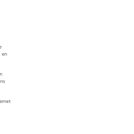
e
, en
en
ons
ternet