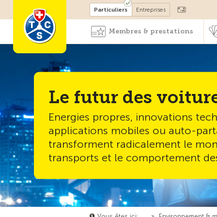
Devenir membre
Particuliers
Entreprises
Membres & prestations
Le futur des voitur
Energies propres, innovations tec
applications mobiles ou auto-par
transforment radicalement le mo
transports et le comportement de
Vous êtes ici:
…
»
Environnement & mo