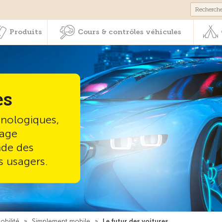
Membres & prestations
Produits
Cours & contrôles véhicul
Produits
Cours & contrôles véhicules
es
hnologiques,
tage
nde des
s usagers.
bilité
»
Simplement mobile
»
Le futur des voitures