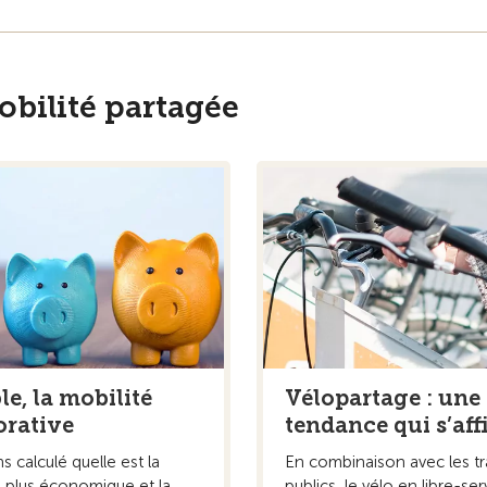
bilité partagée
e, la mobilité
Vélopartage : une
orative
tendance qui s’af
 calculé quelle est la
En combinaison avec les t
a plus économique et la
publics, le vélo en libre-ser