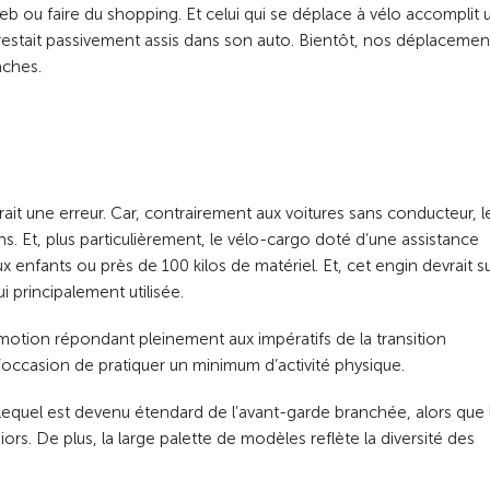
web ou faire du shopping. Et celui qui se déplace à vélo accomplit 
n restait passivement assis dans son auto. Bientôt, nos déplacemen
âches.
rait une erreur. Car, contrairement aux voitures sans conducteur, l
ns. Et, plus particulièrement, le vélo-cargo doté d’une assistance
enfants ou près de 100 kilos de matériel. Et, cet engin devrait su
i principalement utilisée.
otion répondant pleinement aux impératifs de la transition
l’occasion de pratiquer un minimum d’activité physique.
Lequel est devenu étendard de l’avant-garde branchée, alors que 
s. De plus, la large palette de modèles reflète la diversité des