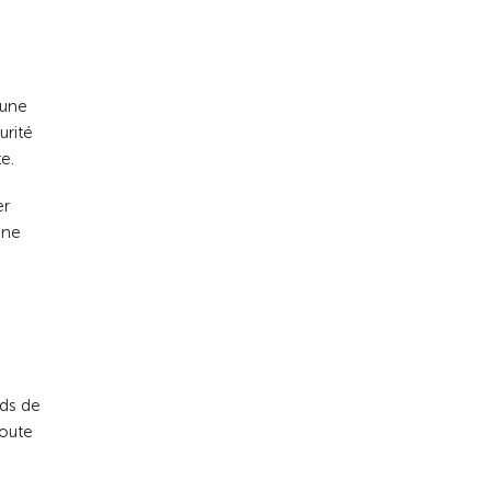
 une
urité
e.
er
une
rds de
toute