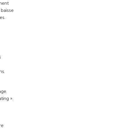
ement
 baisse
es.
i
ns.
age.
ting ».
re