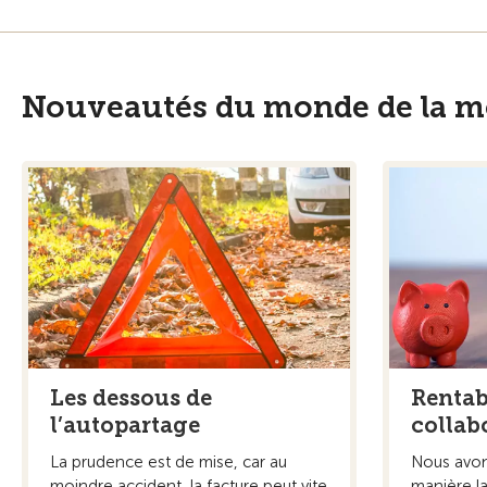
Nouveautés du monde de la mo
Les dessous de
Rentabl
l’autopartage
collab
La prudence est de mise, car au
Nous avons
moindre accident, la facture peut vite
manière l