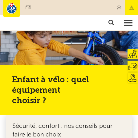
Devenir membre
Membres & prestations
Produits
Cours & contrôles véhicules
Camping & voyages
Tests, sécurité & santé
Enfant à vélo : quel
équipement
choisir ?
Sécurité, confort : nos conseils pour
faire le bon choix