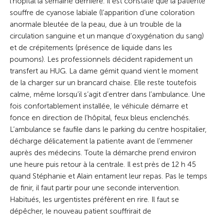
l’hôpital la semaine dernière. Il est constaté que la patiente
souffre de cyanose labiale (l’apparition d’une coloration
anormale bleutée de la peau, due à un trouble de la
circulation sanguine et un manque d’oxygénation du sang)
et de crépitements (présence de liquide dans les
poumons). Les professionnels décident rapidement un
transfert au HUG. La dame gémit quand vient le moment
de la charger sur un brancard chaise. Elle reste toutefois
calme, même lorsqu’il s’agit d’entrer dans l’ambulance. Une
fois confortablement installée, le véhicule démarre et
fonce en direction de l’hôpital, feux bleus enclenchés.
L’ambulance se faufile dans le parking du centre hospitalier,
décharge délicatement la patiente avant de l’emmener
auprès des médecins. Toute la démarche prend environ
une heure puis retour à la centrale. Il est près de 12 h 45
quand Stéphanie et Alain entament leur repas. Pas le temps
de finir, il faut partir pour une seconde intervention.
Habitués, les urgentistes préfèrent en rire. Il faut se
dépêcher, le nouveau patient souffrirait de