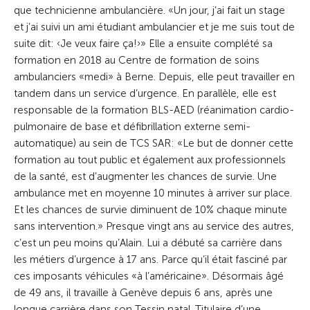
que technicienne ambulancière. «Un jour, j’ai fait un stage
et j’ai suivi un ami étudiant ambulancier et je me suis tout de
suite dit: ‹Je veux faire ça!› » Elle a ensuite complété sa
formation en 2018 au Centre de formation de soins
ambulanciers «medi» à Berne. Depuis, elle peut travailler en
tandem dans un service d’urgence. En parallèle, elle est
responsable de la formation BLS-AED (réanimation cardio-
pulmonaire de base et défibrillation externe semi-
automatique) au sein de TCS SAR: «Le but de donner cette
formation au tout public et également aux professionnels
de la santé, est d’augmenter les chances de survie. Une
ambulance met en moyenne 10 minutes à arriver sur place.
Et les chances de survie diminuent de 10% chaque minute
sans intervention.» Presque vingt ans au service des autres,
c’est un peu moins qu’Alain. Lui a débuté sa carrière dans
les métiers d’urgence à 17 ans. Parce qu’il était fasciné par
ces imposants véhicules «à l’américaine». Désormais âgé
de 49 ans, il travaille à Genève depuis 6 ans, après une
longue carrière dans son Tessin natal. Titulaire d’une