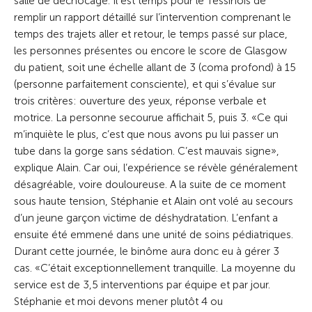
salle de déchocage. Il est temps pour le Tessinois de
remplir un rapport détaillé sur l’intervention comprenant le
temps des trajets aller et retour, le temps passé sur place,
les personnes présentes ou encore le score de Glasgow
du patient, soit une échelle allant de 3 (coma profond) à 15
(personne parfaitement consciente), et qui s’évalue sur
trois critères: ouverture des yeux, réponse verbale et
motrice. La personne secourue affichait 5, puis 3. «Ce qui
m’inquiète le plus, c’est que nous avons pu lui passer un
tube dans la gorge sans sédation. C’est mauvais signe»,
explique Alain. Car oui, l’expérience se révèle généralement
désagréable, voire douloureuse. A la suite de ce moment
sous haute tension, Stéphanie et Alain ont volé au secours
d’un jeune garçon victime de déshydratation. L’enfant a
ensuite été emmené dans une unité de soins pédiatriques.
Durant cette journée, le binôme aura donc eu à gérer 3
cas. «C’était exceptionnellement tranquille. La moyenne du
service est de 3,5 interventions par équipe et par jour.
Stéphanie et moi devons mener plutôt 4 ou