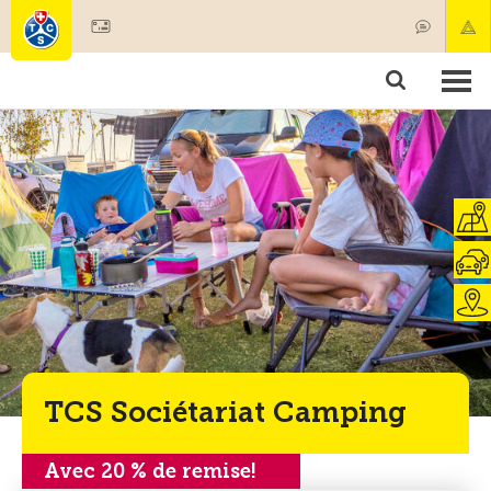
Devenir membre
Membres & prestations
Produits
Cours & contrôles véhicules
Camping & voyages
Tests, sécurité & santé
TCS Sociétariat Camping
Avec 20 % de remise!