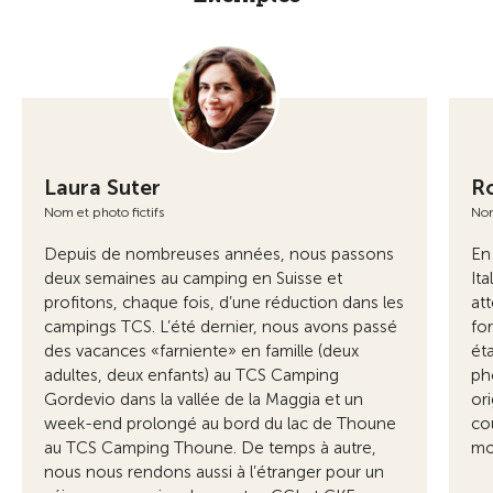
Laura Suter
R
Nom et photo fictifs
Nom
Depuis de nombreuses années, nous passons
En
deux semaines au camping en Suisse et
It
profitons, chaque fois, d’une réduction dans les
att
campings TCS. L’été dernier, nous avons passé
fo
des vacances «farniente» en famille (deux
ét
adultes, deux enfants) au TCS Camping
ph
Gordevio dans la vallée de la Maggia et un
ori
week-end prolongé au bord du lac de Thoune
co
au TCS Camping Thoune. De temps à autre,
mo
nous nous rendons aussi à l’étranger pour un