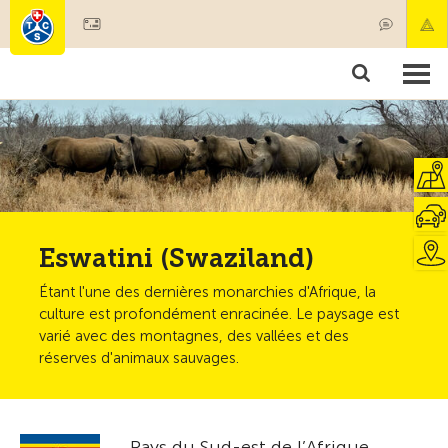
Devenir membre
Membres & prestations
Produits
Cours & contrôles véhicules
Camping & voyages
Tests, sécurité & santé
Eswatini (Swaziland)
Étant l'une des dernières monarchies d'Afrique, la
culture est profondément enracinée. Le paysage est
varié avec des montagnes, des vallées et des
réserves d'animaux sauvages.
Pays du Sud-est de l’Afrique,