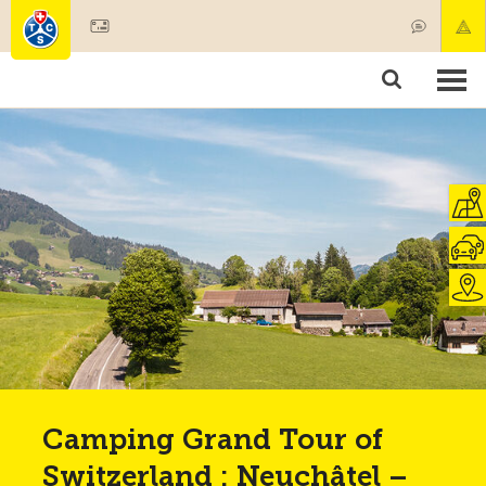
Devenir membre
Membres & prestations
Produits
Cours & contrôles véhicules
Camping & voyages
Tests, sécurité & santé
Camping Grand Tour of
Switzerland : Neuchâtel –