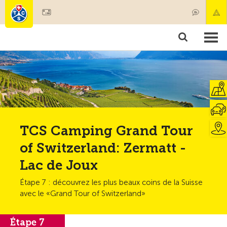
Devenir membre
Membres & prestations
Produits
Cours & contrôles véhicules
Camping & voyages
Tests, sécurité & santé
TCS Camping Grand Tour
of Switzerland: Zermatt -
Lac de Joux
Étape 7 : découvrez les plus beaux coins de la Suisse
avec le «Grand Tour of Switzerland»
Étape 7