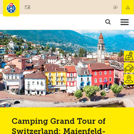
Devenir membre
Membres & prestations
Produits
Cours & contrôles véhicules
Camping & voyages
Tests, sécurité & santé
Camping Grand Tour of
Switzerland: Maienfeld-