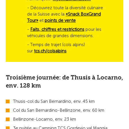
- Découvrez toute la diversité culinaire
de la Suisse avec la
«Snack BoxGrand
Tour»
et
points de vente
-
Faits, chiffres et restrictions
pour les
véhicules de grandes dimensions.
- Temps de trajet (cols alpins)
sur
tcs.ch/colsalpins
Troisième journée: de Thusis à Locarno,
env. 128 km
Thusis-col du San Bernardino, env. 45 km
Col du San Bernardino-Bellinzone, env. 60 km
Bellinzone-Locarno, env. 23 km
3e nuitée au Camping TCS Gordevio val Maggia