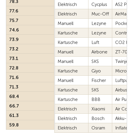
78.3
Elektrisch
Cycplus
AS2 Pro
77.6
Elektrisch
Muc-Off
AirMach E
75.7
Manuell
Lezyne
Pocket D
74.6
Kartusche
Lezyne
Control 
73.9
Kartusche
Luft
CO2 Po
73.2
Manuell
Airbone
ZT-702
73.1
Manuell
SKS
Twinjex
72.8
Kartusche
Giyo
Micro C
71.6
Manuell
Fischer
Luftpum
71.3
Kartusche
SKS
Airbuster
68.4
Kartusche
BBB
Air Push
66.7
Elektrisch
Xiaomi
Air Comp
61.3
Elektrisch
Bosch
Akku-Dr
59.8
Elektrisch
Osram
Inflate 