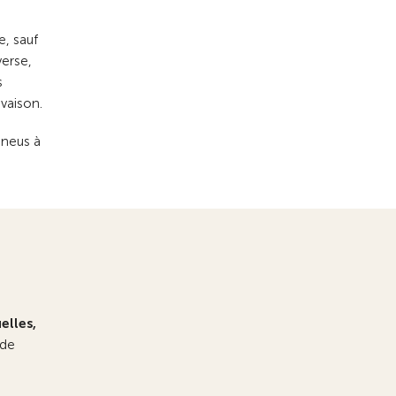
e, sauf
verse,
s
vaison.
pneus à
lles,
 de