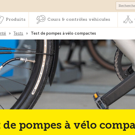
Membres & prestations
Produits
Cours & contrôles véhicul
Produits
Cours & contrôles véhicules
anté
»
Tests
»
Test de pompes à vélo compactes
t de pompes à vélo compa