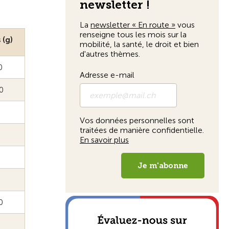
 (g)
0
0
0