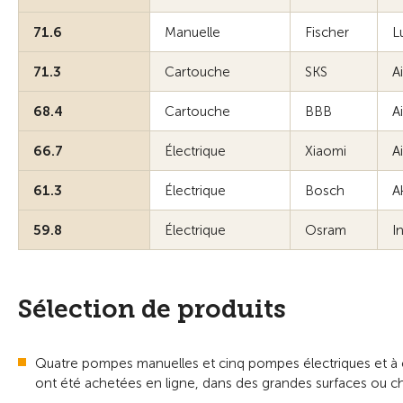
71.6
Manuelle
Fischer
L
71.3
Cartouche
SKS
A
68.4
Cartouche
BBB
A
66.7
Électrique
Xiaomi
A
61.3
Électrique
Bosch
A
59.8
Électrique
Osram
I
Sélection de produits
Quatre pompes manuelles et cinq pompes électriques et à 
ont été achetées en ligne, dans des grandes surfaces ou ch