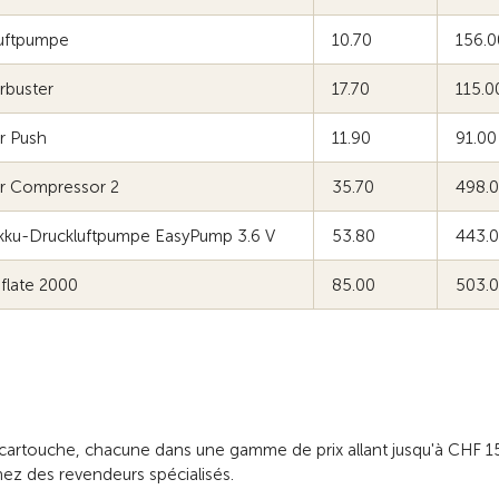
uftpumpe
10.70
156.0
irbuster
17.70
115.0
ir Push
11.90
91.00
ir Compressor 2
35.70
498.
kku-Druckluftpumpe EasyPump 3.6 V
53.80
443.
nflate 2000
85.00
503.
cartouche, chacune dans une gamme de prix allant jusqu'à CHF 15
ez des revendeurs spécialisés.