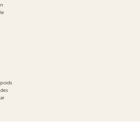
en
le
 poids
 des
car