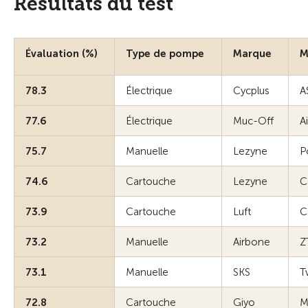
Résultats du test
Évaluation (%)
Type de pompe
Marque
M
78.3
Électrique
Cycplus
A
77.6
Électrique
Muc-Off
A
75.7
Manuelle
Lezyne
P
74.6
Cartouche
Lezyne
C
73.9
Cartouche
Luft
C
73.2
Manuelle
Airbone
Z
73.1
Manuelle
SKS
T
72.8
Cartouche
Giyo
M