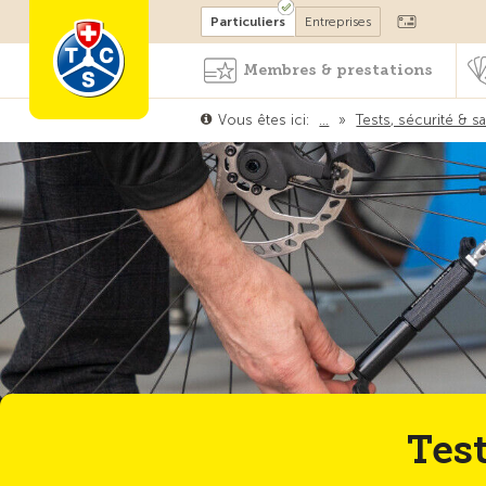
Devenir membre
Particuliers
Entreprises
Membres & prestations
Vous êtes ici:
…
»
Tests, sécurité & s
Tes