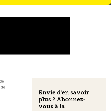
 de
o de