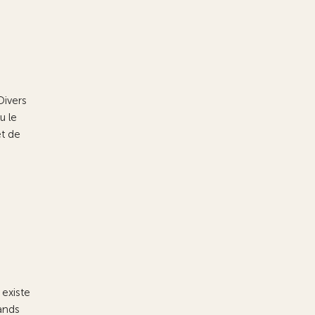
Divers
u le
et de
 existe
ands