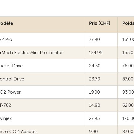
odèle
Prix (CHF)
Poids
S2 Pro
77.90
161.0
irMach Electric Mini Pro Inflator
124.95
155.0
ocket Drive
24.30
76.00
ontrol Drive
23.70
87.00
O2 Power
19.00
93.00
T-702
14.90
62.00
winjex
27.95
170.0
icro CO2-Adapter
9.90
87.00