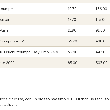
ftpumpe
10.70
156.00
buster
17.70
115.00
 Push
11.90
91.00
r Compressor 2
35.70
498.00
ku-Druckluftpumpe EasyPump 3.6 V
53.80
443.00
late 2000
85.00
503.00
ccia ciascuna, con un prezzo massimo di 150 franchi svizzeri, so
ecializzati.