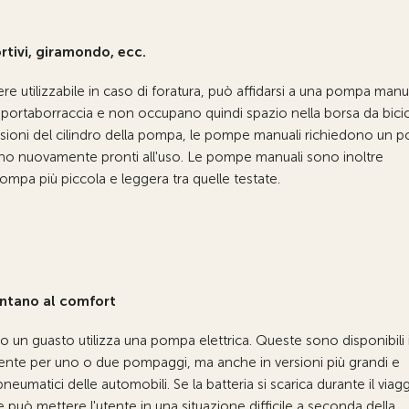
rtivi, giramondo, ecc.
re utilizzabile in caso di foratura, può affidarsi a una pompa manu
al portaborraccia e non occupano quindi spazio nella borsa da bicic
sioni del cilindro della pompa, le pompe manuali richiedono un po
ano nuovamente pronti all'uso. Le pompe manuali sono inoltre
mpa più piccola e leggera tra quelle testate.
untano al comfort
o un guasto utilizza una pompa elettrica. Queste sono disponibili 
ciente per uno o due pompaggi, ma anche in versioni più grandi e
pneumatici delle automobili. Se la batteria si scarica durante il viagg
 può mettere l'utente in una situazione difficile a seconda della