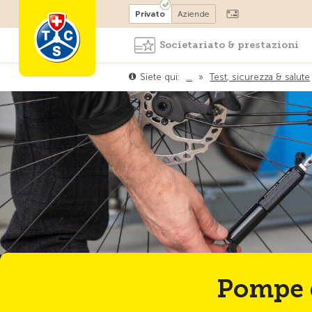
Diventare socio
Privato
Aziende
Societariato & prestazioni
Siete qui:
…
»
Test, sicurezza & salute
Pompe d