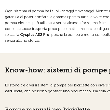
Ogni sistema di pompa ha i suoi vantaggi e svantaggi. Mentre un
garanzia di poter gonfiare la gomma riparata tutte le volte ch
pompa elettrica può utilizzarla senza alcuno sforzo, ma è limit
con le cartucce trasporta poco peso inutile, ma in caso di guast
spicca la
Cycplus AS2 Pro
, poiché la pompa è molto compatta 
senza alcuno sforzo.
Know-how: sistemi di pompe p
Esistono tre diversi sistemi di pompe per biciclette con diver
cartuccia
, che possono gonfiare uno pneumatico una sola vol
Pompe manuali per biciclette