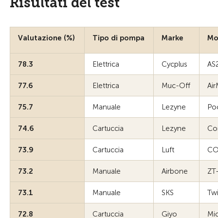
Risultati del test
Valutazione (%)
Tipo di pompa
Marke
Mo
78.3
Elettrica
Cycplus
AS
77.6
Elettrica
Muc-Off
Air
75.7
Manuale
Lezyne
Poc
74.6
Cartuccia
Lezyne
Con
73.9
Cartuccia
Luft
CO
73.2
Manuale
Airbone
ZT
73.1
Manuale
SKS
Twi
72.8
Cartuccia
Giyo
Mi