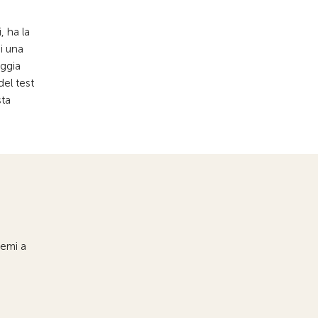
, ha la
i una
aggia
del test
sta
temi a