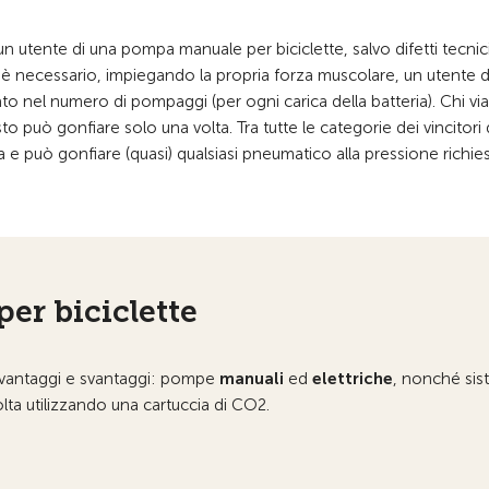
 utente di una pompa manuale per biciclette, salvo difetti tecnici
e è necessario, impiegando la propria forza muscolare, un utente d
ato nel numero di pompaggi (per ogni carica della batteria). Chi vi
o può gonfiare solo una volta. Tra tutte le categorie dei vincitori 
e può gonfiare (quasi) qualsiasi pneumatico alla pressione richie
er biciclette
si vantaggi e svantaggi: pompe
manuali
ed
elettriche
, nonché sis
ta utilizzando una cartuccia di CO2.