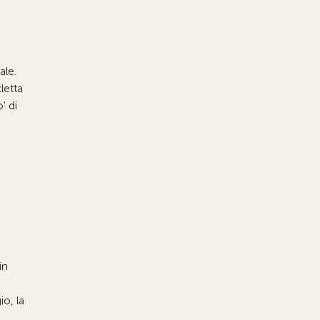
ale.
letta
' di
in
io, la