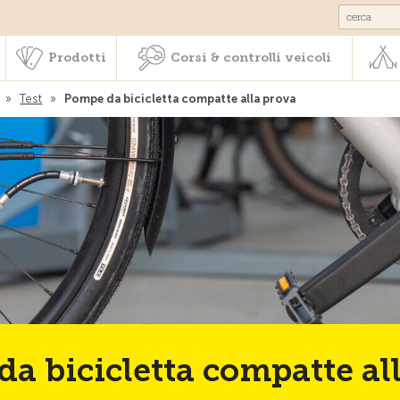
Societariato & prestazioni
Prodotti
Corsi & controlli veic
Prodotti
Corsi & controlli veicoli
»
Test
»
Pompe da bicicletta compatte alla prova
a bicicletta compatte al