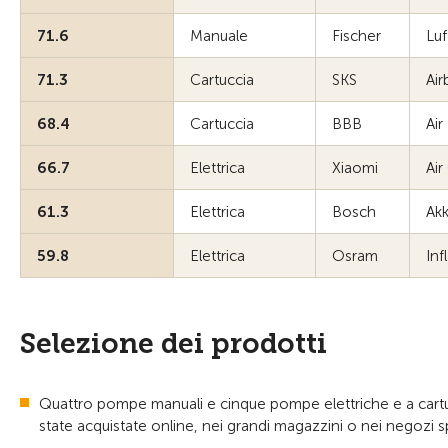
71.6
Manuale
Fischer
Lu
71.3
Cartuccia
SKS
Air
68.4
Cartuccia
BBB
Air
66.7
Elettrica
Xiaomi
Ai
61.3
Elettrica
Bosch
Ak
59.8
Elettrica
Osram
Inf
Selezione dei prodotti
Quattro pompe manuali e cinque pompe elettriche e a cartu
state acquistate online, nei grandi magazzini o nei negozi sp