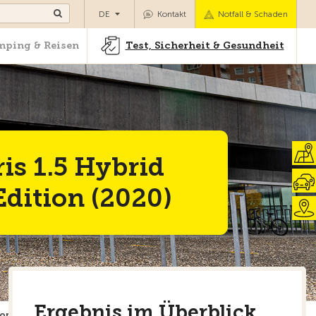
Camping & Reisen
Test, Sicherheit & Gesundheit
DE
Kontakt
Notfall & Schaden
ping & Reisen
Test, Sicherheit & Gesundheit
is 1.5 Hybrid
Edition (2020)
Ergebnis im Überblick
ion (2020)