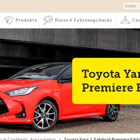
schaft & Leistungen
Produkte
Kurse & Fahrzeugchecks
Produkte
Kurse & Fahrzeugchecks
Cam
Toyota Yar
Premiere 
o & Crashtests, Autozubehör
»
Toyota Yaris 1.5 Hybrid Premiere Edit