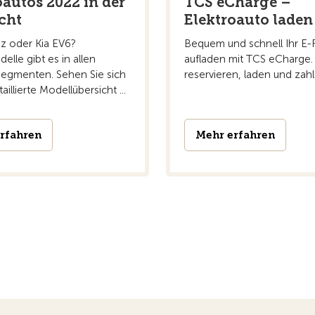
oautos 2022 in der
TCS eCharge –
cht
Elektroauto laden
z oder Kia EV6?
Bequem und schnell Ihr E-
elle gibt es in allen
aufladen mit TCS eCharge.
egmenten. Sehen Sie sich
reservieren, laden und zahl
aillierte Modellübersicht ...
rfahren
Mehr erfahren