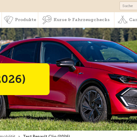
schaft & Leistungen
Produkte
Kurse & Fahrzeugchecks
Produkte
Kurse & Fahrzeugchecks
Cam
2026)
mobilität
»
Test Renault Clio (2026)