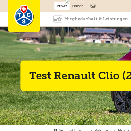
Mitglied werden
Mitglied
Privat
Firmen
Mitgliedschaft & Leistungen
Test Renault Clio (
Sie sind hier:
…
»
Ratgeber
»
Elektro