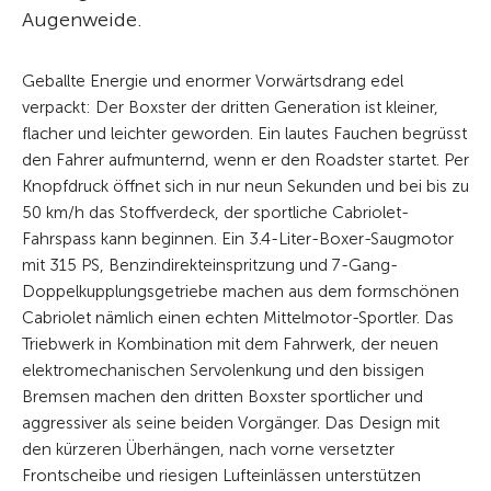
Augenweide.
Geballte Energie und enormer Vorwärtsdrang edel
verpackt: Der Boxster der dritten Generation ist kleiner,
flacher und leichter geworden. Ein lautes Fauchen begrüsst
den Fahrer aufmunternd, wenn er den Roadster startet. Per
Knopfdruck öffnet sich in nur neun Sekunden und bei bis zu
50 km/h das Stoffverdeck, der sportliche Cabriolet-
Fahrspass kann beginnen. Ein 3.4-Liter-Boxer-Saugmotor
mit 315 PS, Benzindirekteinspritzung und 7-Gang-
Doppelkupplungsgetriebe machen aus dem formschönen
Cabriolet nämlich einen echten Mittel­motor-Sportler. Das
Triebwerk in Kombination mit dem Fahrwerk, der neuen
elektromechanischen Servolenkung und den bis­sigen
Bremsen machen den dritten Boxster sportlicher und
aggressiver als seine beiden Vorgänger. Das Design mit
den kürzeren Überhängen, nach vorne versetzter
Frontscheibe und riesigen Lufteinlässen unterstützen