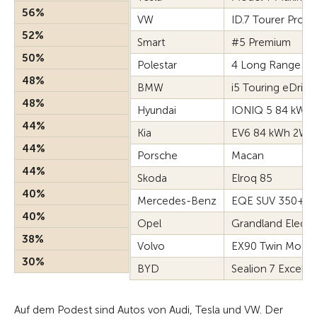
56%
VW
ID.7 Tourer Pro
52%
Smart
#5 Premium
50%
Polestar
4 Long Range Si
48%
BMW
i5 Touring eDrive
48%
Hyundai
IONIQ 5 84 kWh
44%
Kia
EV6 84 kWh 2WD
44%
Porsche
Macan
44%
Skoda
Elroq 85
40%
Mercedes-Benz
EQE SUV 350+
40%
Opel
Grandland Electr
38%
Volvo
EX90 Twin Motor
30%
BYD
Sealion 7 Excell
Auf dem Podest sind Autos von Audi, Tesla und VW. Der