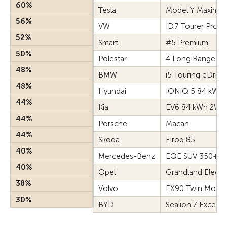
60%
Tesla
Model Y Maximu
56%
VW
ID.7 Tourer Pro
52%
Smart
#5 Premium
50%
Polestar
4 Long Range Si
48%
BMW
i5 Touring eDrive
48%
Hyundai
IONIQ 5 84 kWh
44%
Kia
EV6 84 kWh 2WD
44%
Porsche
Macan
44%
Skoda
Elroq 85
40%
Mercedes-Benz
EQE SUV 350+
40%
Opel
Grandland Electr
38%
Volvo
EX90 Twin Motor
30%
BYD
Sealion 7 Excell