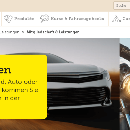
schaft & Leistungen
Produkte
Kurse & Fahrzeugchecks
Produkte
Kurse & Fahrzeugchecks
Cam
 Leistungen
»
Mitgliedschaft & Leistungen
en
ad, Auto oder
 – kommen Sie
 in der