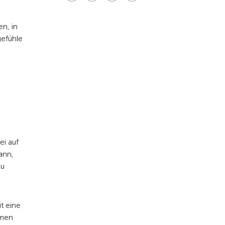
n, in
gefühle
ei auf
ann,
zu
t eine
hmen