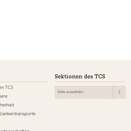
e
Sektionen des TCS
en TCS
Bitte auswählen
iere
herheit
Krankentransporte