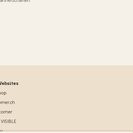
artnerschaften
Websites
hop
rner.ch
corner
VISIBLE
ou