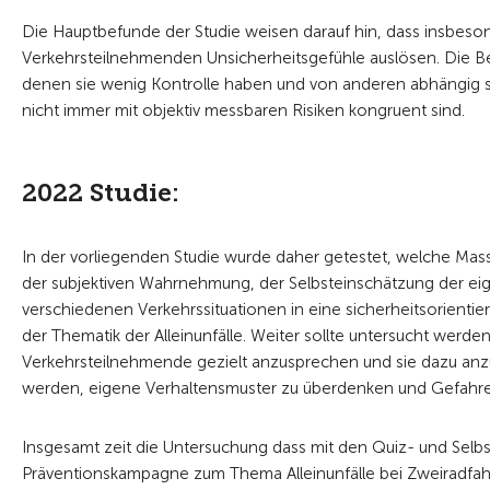
Die Hauptbefunde der Studie weisen darauf hin, dass insbeso
Verkehrsteilnehmenden Unsicherheitsgefühle auslösen. Die Bef
denen sie wenig Kontrolle haben und von anderen abhängig sind
nicht immer mit objektiv messbaren Risiken kongruent sind.
2022 Studie:
In der vorliegenden Studie wurde daher getestet, welche Ma
der subjektiven Wahrnehmung, der Selbsteinschätzung der eige
verschiedenen Verkehrssituationen in eine sicherheitsorientie
der Thematik der Alleinunfälle. Weiter sollte untersucht werde
Verkehrsteilnehmende gezielt anzusprechen und sie dazu anzu
werden, eigene Verhaltensmuster zu überdenken und Gefahren
Insgesamt zeit die Untersuchung dass mit den Quiz- und Selb
Präventionskampagne zum Thema Alleinunfälle bei Zweiradfa