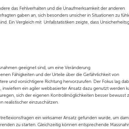
ndere das Fehlverhalten und die Unaufmerksamkeit der anderen
ragten gaben an, sich besonders unsicher in Situationen zu fühle
. Ein Vergleich mit Unfallstatistiken zeigte, dass Unsicherheits
ssnahmen geeignet sind, um eine Veränderung
nen Fähigkeiten und der Urteile über die Gefährlichkeit von
rtere und vorsichtigere Richtung hervorzurufen. Der Fokus lag dab
n, inwiefern ein agiler webbasierter Ansatz dazu genutzt werden k
regen, sich der eigenen Kontrollmöglichkeiten besser bewusst 
 realistischer einzuschätzen.
streflexionsfragen ein wirksamer Ansatz gefunden wurde, um dami
hrenden zu starten. Gleichzeitig können entsprechende Massna