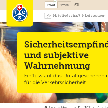
Mitglied werden
Mitglied
Privat
Firmen
Mitgliedschaft & Leistungen
Sicherheitsempfin
und subjektive
Wahrnehmung
Einfluss auf das Unfallgeschehen 
für die Verkehrssicherheit
Sie sind hier:
…
»
Der TCS
»
Verkehr