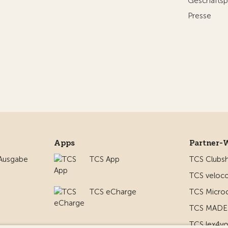
Geschäftsp
Presse
Apps
Partner-
 Ausgabe
TCS App
TCS Clubs
TCS veloco
TCS eCharge
TCS Micro
TCS MADE 
TCS lex4y