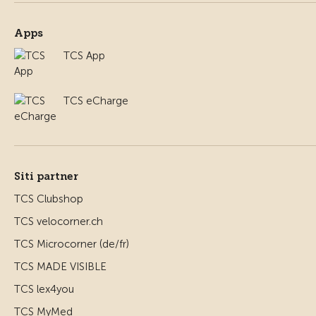
Apps
TCS App
TCS eCharge
Siti partner
TCS Clubshop
TCS velocorner.ch
TCS Microcorner (de/fr)
TCS MADE VISIBLE
TCS lex4you
TCS MyMed